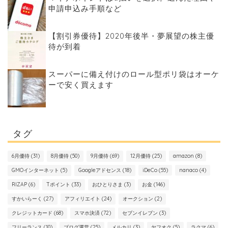
申請申込み手順など
【割引券優待】2020年後半・夢展望の株主優
待が到着
スーパーに備え付けのロール型ポリ袋はオーケ
ーで安く買えます
タグ
6月優待
(31)
8月優待
(50)
9月優待
(69)
12月優待
(25)
amazon
(8)
GMOインターネット
(5)
Googleアドセンス
(18)
iDeCo
(55)
nanaco
(4)
RIZAP
(6)
Tポイント
(33)
おひとりさま
(3)
お金
(146)
すかいらーく
(27)
アフィリエイト
(24)
オークション
(2)
クレジットカード
(68)
スマホ決済
(72)
セブンイレブン
(3)
フリーランス
(10)
ブログ運営
(25)
メルカリ
(3)
ヤフオク
(5)
ラクマ
(6)