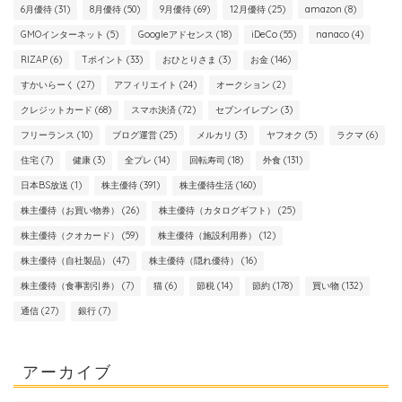
6月優待
(31)
8月優待
(50)
9月優待
(69)
12月優待
(25)
amazon
(8)
GMOインターネット
(5)
Googleアドセンス
(18)
iDeCo
(55)
nanaco
(4)
RIZAP
(6)
Tポイント
(33)
おひとりさま
(3)
お金
(146)
すかいらーく
(27)
アフィリエイト
(24)
オークション
(2)
クレジットカード
(68)
スマホ決済
(72)
セブンイレブン
(3)
フリーランス
(10)
ブログ運営
(25)
メルカリ
(3)
ヤフオク
(5)
ラクマ
(6)
住宅
(7)
健康
(3)
全プレ
(14)
回転寿司
(18)
外食
(131)
日本BS放送
(1)
株主優待
(391)
株主優待生活
(160)
株主優待（お買い物券）
(26)
株主優待（カタログギフト）
(25)
株主優待（クオカード）
(59)
株主優待（施設利用券）
(12)
株主優待（自社製品）
(47)
株主優待（隠れ優待）
(16)
株主優待（食事割引券）
(7)
猫
(6)
節税
(14)
節約
(178)
買い物
(132)
通信
(27)
銀行
(7)
アーカイブ