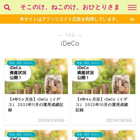
そこのけ、ねこのけ、おひとりさま
本サイトはアフィリエイト広告を利用しています。
― TAG ―
iDeCo
年金・積立（iDeCo）
年金・積立（iDeCo）
【4年5ヶ月目】iDeCo（イデ
【4年4ヶ月目】iDeCo（イデ
コ） 2022年11月の運用成績記
コ） 2022年10月の運用成績
録
記録
2022年12月30日
2022年11月26日
年金・積立（iDeCo）
年金・積立（iDeCo）