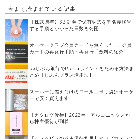
今よく読まれている記事
【株式贈与】SBI証券で保有株式を異名義移管
する手順とかかった日数を公開
オーケークラブ会員カードを無くした…。会員
カードの再発行手順・再発行手数料の紹介
auじぶん銀行でPontaポイントをためる方法ま
とめ【じぶんプラス活用法】
スーパーに備え付けのロール型ポリ袋はオーケ
ーで安く買えます
【カタログ優待】2022年・アルコニックスか
ら株主優待が到着
【シュッピンの株主優待利用】マップカメラで