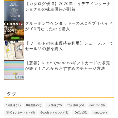
【カタログ優待】2020年・イデアインターナ
ショナルの株主優待が到着
グルーポンでケンタッキーの500円プリペイド
が100円だったので購入
【ワールドの株主優待券利用】シューラルーで
セール品の服を購入
【悲報】Kiigoでnanacoギフトカードの販売
が終了！これからおすすめのチャージ方法
タグ
6月優待
(31)
8月優待
(50)
9月優待
(69)
12月優待
(25)
amazon
(8)
GMOインターネット
(5)
Googleアドセンス
(18)
iDeCo
(55)
nanaco
(4)