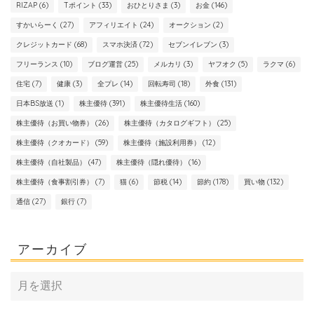
RIZAP
(6)
Tポイント
(33)
おひとりさま
(3)
お金
(146)
すかいらーく
(27)
アフィリエイト
(24)
オークション
(2)
クレジットカード
(68)
スマホ決済
(72)
セブンイレブン
(3)
フリーランス
(10)
ブログ運営
(25)
メルカリ
(3)
ヤフオク
(5)
ラクマ
(6)
住宅
(7)
健康
(3)
全プレ
(14)
回転寿司
(18)
外食
(131)
日本BS放送
(1)
株主優待
(391)
株主優待生活
(160)
株主優待（お買い物券）
(26)
株主優待（カタログギフト）
(25)
株主優待（クオカード）
(59)
株主優待（施設利用券）
(12)
株主優待（自社製品）
(47)
株主優待（隠れ優待）
(16)
株主優待（食事割引券）
(7)
猫
(6)
節税
(14)
節約
(178)
買い物
(132)
通信
(27)
銀行
(7)
アーカイブ