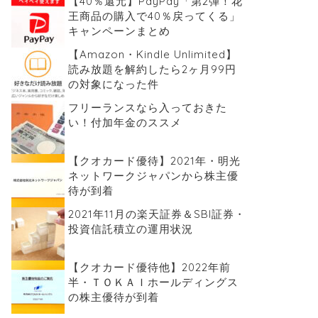
【40％還元】PayPay「第2弾！花
王商品の購入で40％戻ってくる」
キャンペーンまとめ
【Amazon・Kindle Unlimited】
読み放題を解約したら2ヶ月99円
の対象になった件
フリーランスなら入っておきた
い！付加年金のススメ
【クオカード優待】2021年・明光
ネットワークジャパンから株主優
待が到着
2021年11月の楽天証券＆SBI証券・
投資信託積立の運用状況
【クオカード優待他】2022年前
半・ＴＯＫＡＩホールディングス
の株主優待が到着