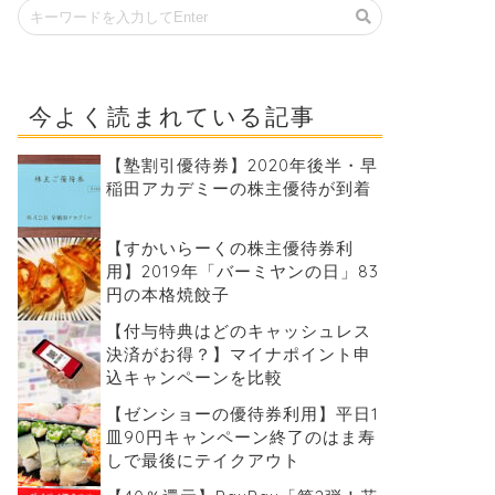
今よく読まれている記事
【塾割引優待券】2020年後半・早
稲田アカデミーの株主優待が到着
【すかいらーくの株主優待券利
用】2019年「バーミヤンの日」83
円の本格焼餃子
【付与特典はどのキャッシュレス
決済がお得？】マイナポイント申
込キャンペーンを比較
【ゼンショーの優待券利用】平日1
皿90円キャンペーン終了のはま寿
しで最後にテイクアウト