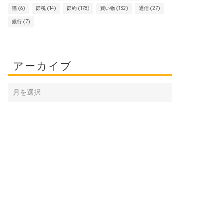
猫
(6)
節税
(14)
節約
(178)
買い物
(132)
通信
(27)
銀行
(7)
アーカイブ