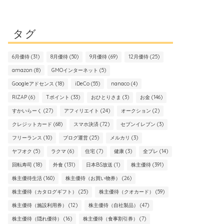
タグ
6月優待
(31)
8月優待
(50)
9月優待
(69)
12月優待
(25)
amazon
(8)
GMOインターネット
(5)
Googleアドセンス
(18)
iDeCo
(55)
nanaco
(4)
RIZAP
(6)
Tポイント
(33)
おひとりさま
(3)
お金
(146)
すかいらーく
(27)
アフィリエイト
(24)
オークション
(2)
クレジットカード
(68)
スマホ決済
(72)
セブンイレブン
(3)
フリーランス
(10)
ブログ運営
(25)
メルカリ
(3)
ヤフオク
(5)
ラクマ
(6)
住宅
(7)
健康
(3)
全プレ
(14)
回転寿司
(18)
外食
(131)
日本BS放送
(1)
株主優待
(391)
株主優待生活
(160)
株主優待（お買い物券）
(26)
株主優待（カタログギフト）
(25)
株主優待（クオカード）
(59)
株主優待（施設利用券）
(12)
株主優待（自社製品）
(47)
株主優待（隠れ優待）
(16)
株主優待（食事割引券）
(7)