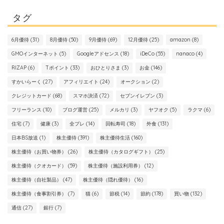
タグ
6月優待
(31)
8月優待
(50)
9月優待
(69)
12月優待
(25)
amazon
(8)
GMOインターネット
(5)
Googleアドセンス
(18)
iDeCo
(55)
nanaco
(4)
RIZAP
(6)
Tポイント
(33)
おひとりさま
(3)
お金
(146)
すかいらーく
(27)
アフィリエイト
(24)
オークション
(2)
クレジットカード
(68)
スマホ決済
(72)
セブンイレブン
(3)
フリーランス
(10)
ブログ運営
(25)
メルカリ
(3)
ヤフオク
(5)
ラクマ
(6)
住宅
(7)
健康
(3)
全プレ
(14)
回転寿司
(18)
外食
(131)
日本BS放送
(1)
株主優待
(391)
株主優待生活
(160)
株主優待（お買い物券）
(26)
株主優待（カタログギフト）
(25)
株主優待（クオカード）
(59)
株主優待（施設利用券）
(12)
株主優待（自社製品）
(47)
株主優待（隠れ優待）
(16)
株主優待（食事割引券）
(7)
猫
(6)
節税
(14)
節約
(178)
買い物
(132)
通信
(27)
銀行
(7)