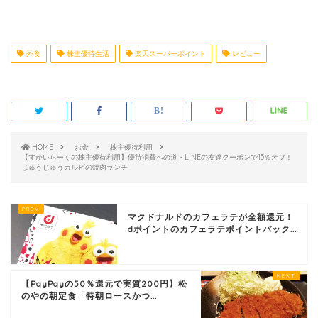
外食
株主優待生活
楽天スーパーポイント
レビュー
HOME
お金
株主優待利用
【すかいらーくの株主優待利用】優待消費への道・LINEの友達クーポンで15％オフ！
じゅうじゅうカルビの焼肉ランチ
マクドナルドのカフェラテが全額還元！
dポイントのカフェラテポイントバック...
【PayPayの50％還元で実質200円】松
のやの朝定食「特朝ロースかつ...