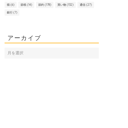
猫
(6)
節税
(14)
節約
(178)
買い物
(132)
通信
(27)
銀行
(7)
アーカイブ