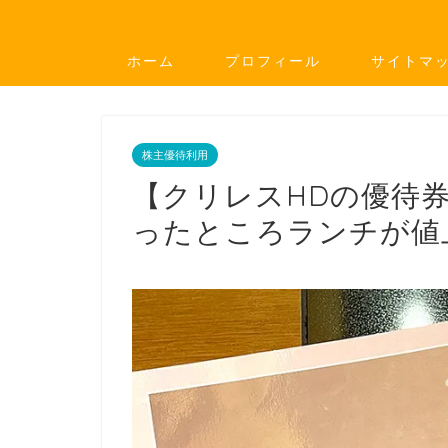
ホーム
プロフィール
サイトマ
株主優待利用
【クリレスHDの優待
ったところランチが値