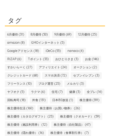
タグ
6月優待
(31)
8月優待
(50)
9月優待
(69)
12月優待
(25)
amazon
(8)
GMOインターネット
(5)
Googleアドセンス
(18)
iDeCo
(55)
nanaco
(4)
RIZAP
(6)
Tポイント
(33)
おひとりさま
(3)
お金
(146)
すかいらーく
(27)
アフィリエイト
(24)
オークション
(2)
クレジットカード
(68)
スマホ決済
(72)
セブンイレブン
(3)
フリーランス
(10)
ブログ運営
(25)
メルカリ
(3)
ヤフオク
(5)
ラクマ
(6)
住宅
(7)
健康
(3)
全プレ
(14)
回転寿司
(18)
外食
(131)
日本BS放送
(1)
株主優待
(391)
株主優待生活
(160)
株主優待（お買い物券）
(26)
株主優待（カタログギフト）
(25)
株主優待（クオカード）
(59)
株主優待（施設利用券）
(12)
株主優待（自社製品）
(47)
株主優待（隠れ優待）
(16)
株主優待（食事割引券）
(7)