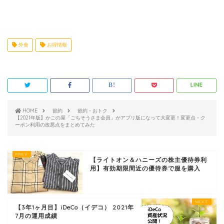
外食
お得情報
HOME
節約
節約・おトク
【2021年版】かごの屋「ごちそうさま会員」がアプリ版になって大変更！変更点・ク
ーポン利用の改悪点をまとめてみた
【ライトオン＆ハニーズの株主優待券利
用】有効期限間近の優待券で服を購入
【3年1ヶ月目】iDeCo（イデコ） 2021年
7月の運用成績