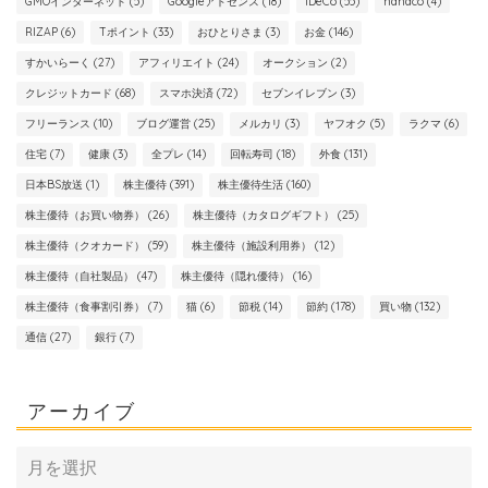
GMOインターネット
(5)
Googleアドセンス
(18)
iDeCo
(55)
nanaco
(4)
RIZAP
(6)
Tポイント
(33)
おひとりさま
(3)
お金
(146)
すかいらーく
(27)
アフィリエイト
(24)
オークション
(2)
クレジットカード
(68)
スマホ決済
(72)
セブンイレブン
(3)
フリーランス
(10)
ブログ運営
(25)
メルカリ
(3)
ヤフオク
(5)
ラクマ
(6)
住宅
(7)
健康
(3)
全プレ
(14)
回転寿司
(18)
外食
(131)
日本BS放送
(1)
株主優待
(391)
株主優待生活
(160)
株主優待（お買い物券）
(26)
株主優待（カタログギフト）
(25)
株主優待（クオカード）
(59)
株主優待（施設利用券）
(12)
株主優待（自社製品）
(47)
株主優待（隠れ優待）
(16)
株主優待（食事割引券）
(7)
猫
(6)
節税
(14)
節約
(178)
買い物
(132)
通信
(27)
銀行
(7)
アーカイブ