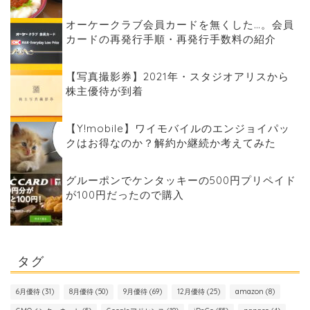
オーケークラブ会員カードを無くした…。会員
カードの再発行手順・再発行手数料の紹介
【写真撮影券】2021年・スタジオアリスから
株主優待が到着
【Y!mobile】ワイモバイルのエンジョイパッ
クはお得なのか？解約か継続か考えてみた
グルーポンでケンタッキーの500円プリペイド
が100円だったので購入
タグ
6月優待
(31)
8月優待
(50)
9月優待
(69)
12月優待
(25)
amazon
(8)