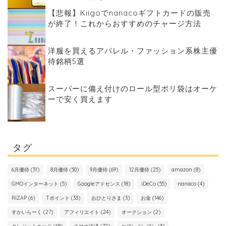
【悲報】Kiigoでnanacoギフトカードの販売
が終了！これからおすすめのチャージ方法
洋服を買えるアパレル・ファッション系株主優
待銘柄5選
スーパーに備え付けのロール型ポリ袋はオーケ
ーで安く買えます
タグ
6月優待
(31)
8月優待
(50)
9月優待
(69)
12月優待
(25)
amazon
(8)
GMOインターネット
(5)
Googleアドセンス
(18)
iDeCo
(55)
nanaco
(4)
RIZAP
(6)
Tポイント
(33)
おひとりさま
(3)
お金
(146)
すかいらーく
(27)
アフィリエイト
(24)
オークション
(2)