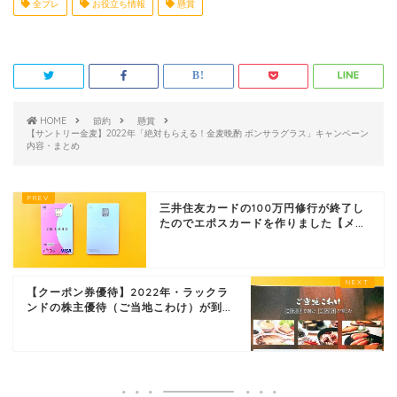
全プレ
お役立ち情報
懸賞
HOME
節約
懸賞
【サントリー金麦】2022年「絶対もらえる！金麦晩酌 ボンサラグラス」キャンペーン
内容・まとめ
三井住友カードの100万円修行が終了し
たのでエポスカードを作りました【メ...
【クーポン券優待】2022年・ラックラ
ンドの株主優待（ご当地こわけ）が到...