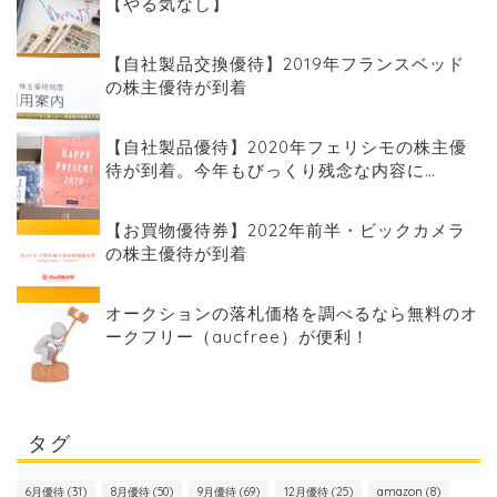
【やる気なし】
【自社製品交換優待】2019年フランスベッド
の株主優待が到着
【自社製品優待】2020年フェリシモの株主優
待が到着。今年もびっくり残念な内容に…
【お買物優待券】2022年前半・ビックカメラ
の株主優待が到着
オークションの落札価格を調べるなら無料のオ
ークフリー（aucfree）が便利！
タグ
6月優待
(31)
8月優待
(50)
9月優待
(69)
12月優待
(25)
amazon
(8)