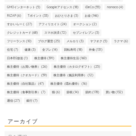
GMOインターネット
(5)
Googleアドセンス
(18)
iDeCo
(55)
nanaco
(4)
RIZAP
(6)
Tポイント
(33)
おひとりさま
(3)
お金
(146)
すかいらーく
(27)
アフィリエイト
(24)
オークション
(2)
クレジットカード
(68)
スマホ決済
(72)
セブンイレブン
(3)
フリーランス
(10)
ブログ運営
(25)
メルカリ
(3)
ヤフオク
(5)
ラクマ
(6)
住宅
(7)
健康
(3)
全プレ
(14)
回転寿司
(18)
外食
(131)
日本BS放送
(1)
株主優待
(391)
株主優待生活
(160)
株主優待（お買い物券）
(26)
株主優待（カタログギフト）
(25)
株主優待（クオカード）
(59)
株主優待（施設利用券）
(12)
株主優待（自社製品）
(47)
株主優待（隠れ優待）
(16)
株主優待（食事割引券）
(7)
猫
(6)
節税
(14)
節約
(178)
買い物
(132)
通信
(27)
銀行
(7)
アーカイブ