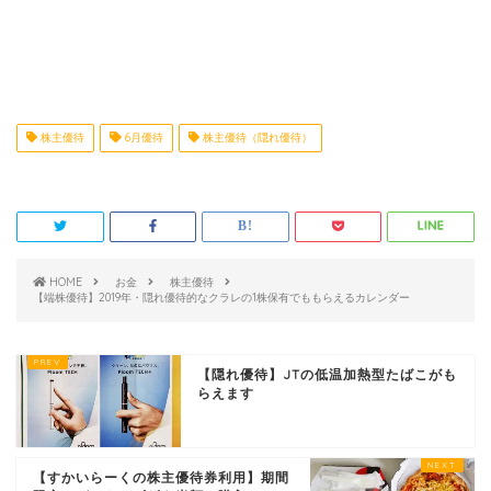
株主優待
6月優待
株主優待（隠れ優待）
HOME
お金
株主優待
【端株優待】2019年・隠れ優待的なクラレの1株保有でももらえるカレンダー
【隠れ優待】JTの低温加熱型たばこがも
らえます
【すかいらーくの株主優待券利用】期間