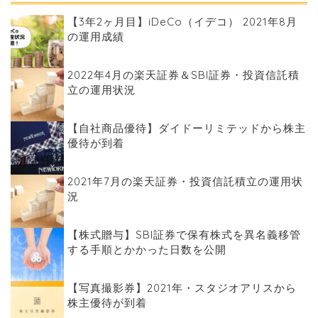
【3年2ヶ月目】iDeCo（イデコ） 2021年8月
の運用成績
2022年4月の楽天証券＆SBI証券・投資信託積
立の運用状況
【自社商品優待】ダイドーリミテッドから株主
優待が到着
2021年7月の楽天証券・投資信託積立の運用状
況
【株式贈与】SBI証券で保有株式を異名義移管
する手順とかかった日数を公開
【写真撮影券】2021年・スタジオアリスから
株主優待が到着