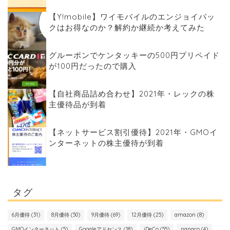
【Y!mobile】ワイモバイルのエンジョイパッ
クはお得なのか？解約か継続か考えてみた
グルーポンでケンタッキーの500円プリペイド
が100円だったので購入
【自社商品詰め合わせ】2021年・レックの株
主優待品が到着
【ネットサービス割引優待】2021年・GMOイ
ンターネットの株主優待が到着
タグ
6月優待
(31)
8月優待
(50)
9月優待
(69)
12月優待
(25)
amazon
(8)
GMOインターネット
(5)
Googleアドセンス
(18)
iDeCo
(55)
nanaco
(4)