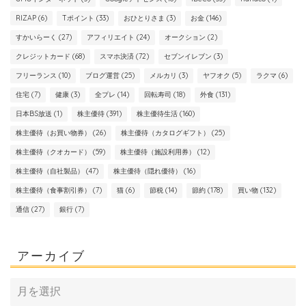
RIZAP
(6)
Tポイント
(33)
おひとりさま
(3)
お金
(146)
すかいらーく
(27)
アフィリエイト
(24)
オークション
(2)
クレジットカード
(68)
スマホ決済
(72)
セブンイレブン
(3)
フリーランス
(10)
ブログ運営
(25)
メルカリ
(3)
ヤフオク
(5)
ラクマ
(6)
住宅
(7)
健康
(3)
全プレ
(14)
回転寿司
(18)
外食
(131)
日本BS放送
(1)
株主優待
(391)
株主優待生活
(160)
株主優待（お買い物券）
(26)
株主優待（カタログギフト）
(25)
株主優待（クオカード）
(59)
株主優待（施設利用券）
(12)
株主優待（自社製品）
(47)
株主優待（隠れ優待）
(16)
株主優待（食事割引券）
(7)
猫
(6)
節税
(14)
節約
(178)
買い物
(132)
通信
(27)
銀行
(7)
アーカイブ