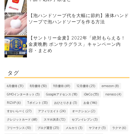
【泡ハンドソープ代を大幅に節約】液体ハンド
ソープで泡ハンドソープを作る方法
【サントリー金麦】2022年「絶対もらえる！
金麦晩酌 ボンサラグラス」キャンペーン内
容・まとめ
タグ
6月優待
(31)
8月優待
(50)
9月優待
(69)
12月優待
(25)
amazon
(8)
GMOインターネット
(5)
Googleアドセンス
(18)
iDeCo
(55)
nanaco
(4)
RIZAP
(6)
Tポイント
(33)
おひとりさま
(3)
お金
(146)
すかいらーく
(27)
アフィリエイト
(24)
オークション
(2)
クレジットカード
(68)
スマホ決済
(72)
セブンイレブン
(3)
フリーランス
(10)
ブログ運営
(25)
メルカリ
(3)
ヤフオク
(5)
ラクマ
(6)