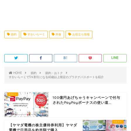
節約
すかいらーく
外食
お役立ち情報
HOME
節約
節約・おトク
すかいらーくで5％割引になる60歳以上限定のプラチナパスポートを紹介
100億円あげちゃうキャンペーンで付与
されたPayPayボーナスの使い道...
【ヤマダ電機の株主優待券利用】ヤマダ
電機で日用品を約半額で購入