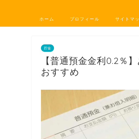
ホーム
プロフィール
サイトマ
貯金
【普通預金金利0.2％
おすすめ