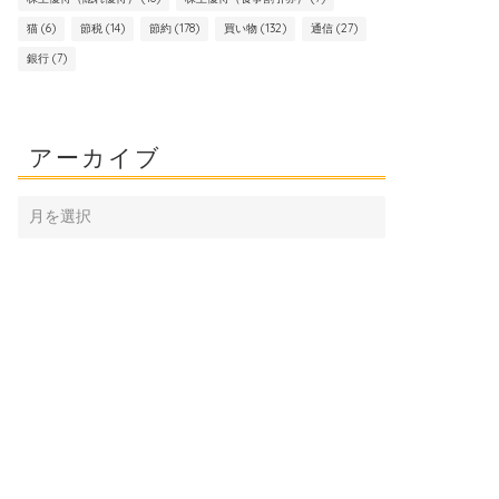
猫
(6)
節税
(14)
節約
(178)
買い物
(132)
通信
(27)
銀行
(7)
アーカイブ