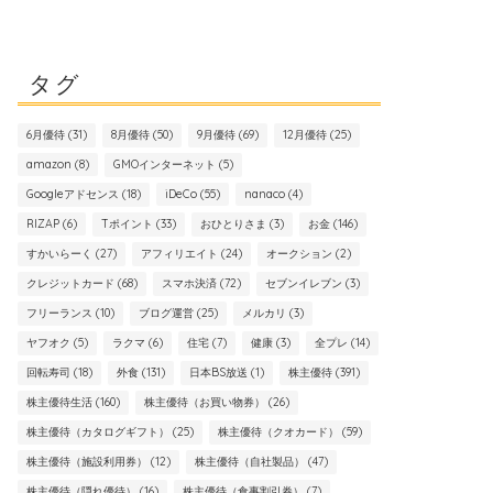
タグ
6月優待
(31)
8月優待
(50)
9月優待
(69)
12月優待
(25)
amazon
(8)
GMOインターネット
(5)
Googleアドセンス
(18)
iDeCo
(55)
nanaco
(4)
RIZAP
(6)
Tポイント
(33)
おひとりさま
(3)
お金
(146)
すかいらーく
(27)
アフィリエイト
(24)
オークション
(2)
クレジットカード
(68)
スマホ決済
(72)
セブンイレブン
(3)
フリーランス
(10)
ブログ運営
(25)
メルカリ
(3)
ヤフオク
(5)
ラクマ
(6)
住宅
(7)
健康
(3)
全プレ
(14)
回転寿司
(18)
外食
(131)
日本BS放送
(1)
株主優待
(391)
株主優待生活
(160)
株主優待（お買い物券）
(26)
株主優待（カタログギフト）
(25)
株主優待（クオカード）
(59)
株主優待（施設利用券）
(12)
株主優待（自社製品）
(47)
株主優待（隠れ優待）
(16)
株主優待（食事割引券）
(7)