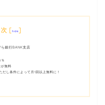
目次
[
]
hide
ぞら銀行BANK支店
5％
金が無料
。ただし条件によって月1回以上無料に！