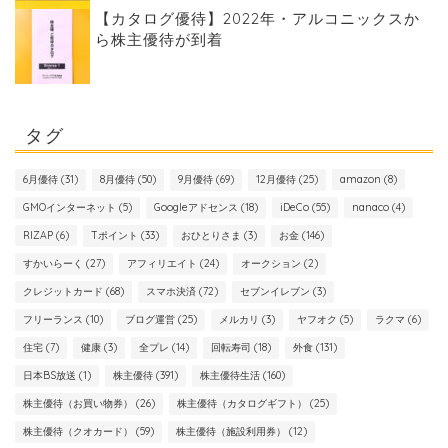
【カタログ優待】2022年・アルコニックスか
ら株主優待が到着
タグ
6月優待
(31)
8月優待
(50)
9月優待
(69)
12月優待
(25)
amazon
(8)
GMOインターネット
(5)
Googleアドセンス
(18)
iDeCo
(55)
nanaco
(4)
RIZAP
(6)
Tポイント
(33)
おひとりさま
(3)
お金
(146)
すかいらーく
(27)
アフィリエイト
(24)
オークション
(2)
クレジットカード
(68)
スマホ決済
(72)
セブンイレブン
(3)
フリーランス
(10)
ブログ運営
(25)
メルカリ
(3)
ヤフオク
(5)
ラクマ
(6)
住宅
(7)
健康
(3)
全プレ
(14)
回転寿司
(18)
外食
(131)
日本BS放送
(1)
株主優待
(391)
株主優待生活
(160)
株主優待（お買い物券）
(26)
株主優待（カタログギフト）
(25)
株主優待（クオカード）
(59)
株主優待（施設利用券）
(12)