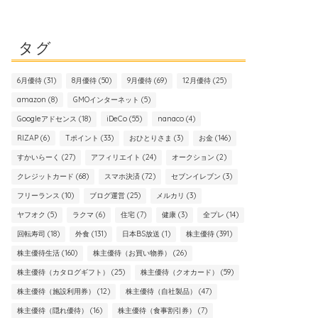
タグ
6月優待
(31)
8月優待
(50)
9月優待
(69)
12月優待
(25)
amazon
(8)
GMOインターネット
(5)
Googleアドセンス
(18)
iDeCo
(55)
nanaco
(4)
RIZAP
(6)
Tポイント
(33)
おひとりさま
(3)
お金
(146)
すかいらーく
(27)
アフィリエイト
(24)
オークション
(2)
クレジットカード
(68)
スマホ決済
(72)
セブンイレブン
(3)
フリーランス
(10)
ブログ運営
(25)
メルカリ
(3)
ヤフオク
(5)
ラクマ
(6)
住宅
(7)
健康
(3)
全プレ
(14)
回転寿司
(18)
外食
(131)
日本BS放送
(1)
株主優待
(391)
株主優待生活
(160)
株主優待（お買い物券）
(26)
株主優待（カタログギフト）
(25)
株主優待（クオカード）
(59)
株主優待（施設利用券）
(12)
株主優待（自社製品）
(47)
株主優待（隠れ優待）
(16)
株主優待（食事割引券）
(7)