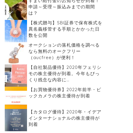
すまい給付金のお知らせが到着！
申請～受理～振込みまでの期間
は？
【株式贈与】SBI証券で保有株式を
異名義移管する手順とかかった日
数を公開
オークションの落札価格を調べる
なら無料のオークフリー
（aucfree）が便利！
【自社製品優待】2020年フェリシ
モの株主優待が到着。今年もびっ
くり残念な内容に…
【お買物優待券】2022年前半・ビ
ックカメラの株主優待が到着
【カタログ優待】2020年・イデア
インターナショナルの株主優待が
到着