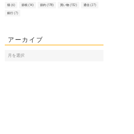
猫
(6)
節税
(14)
節約
(178)
買い物
(132)
通信
(27)
銀行
(7)
アーカイブ