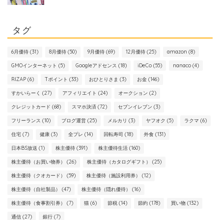
タグ
6月優待
(31)
8月優待
(50)
9月優待
(69)
12月優待
(25)
amazon
(8)
GMOインターネット
(5)
Googleアドセンス
(18)
iDeCo
(55)
nanaco
(4)
RIZAP
(6)
Tポイント
(33)
おひとりさま
(3)
お金
(146)
すかいらーく
(27)
アフィリエイト
(24)
オークション
(2)
クレジットカード
(68)
スマホ決済
(72)
セブンイレブン
(3)
フリーランス
(10)
ブログ運営
(25)
メルカリ
(3)
ヤフオク
(5)
ラクマ
(6)
住宅
(7)
健康
(3)
全プレ
(14)
回転寿司
(18)
外食
(131)
日本BS放送
(1)
株主優待
(391)
株主優待生活
(160)
株主優待（お買い物券）
(26)
株主優待（カタログギフト）
(25)
株主優待（クオカード）
(59)
株主優待（施設利用券）
(12)
株主優待（自社製品）
(47)
株主優待（隠れ優待）
(16)
株主優待（食事割引券）
(7)
猫
(6)
節税
(14)
節約
(178)
買い物
(132)
通信
(27)
銀行
(7)