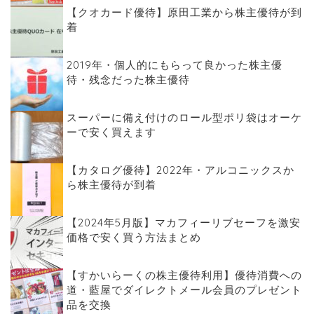
【クオカード優待】原田工業から株主優待が到
着
2019年・個人的にもらって良かった株主優
待・残念だった株主優待
スーパーに備え付けのロール型ポリ袋はオーケ
ーで安く買えます
【カタログ優待】2022年・アルコニックスか
ら株主優待が到着
【2024年5月版】マカフィーリブセーフを激安
価格で安く買う方法まとめ
【すかいらーくの株主優待利用】優待消費への
道・藍屋でダイレクトメール会員のプレゼント
品を交換