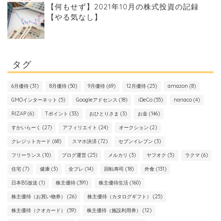
【何もせず】2021年10月の株式投資の記録
【やる気なし】
タグ
6月優待
(31)
8月優待
(50)
9月優待
(69)
12月優待
(25)
amazon
(8)
GMOインターネット
(5)
Googleアドセンス
(18)
iDeCo
(55)
nanaco
(4)
RIZAP
(6)
Tポイント
(33)
おひとりさま
(3)
お金
(146)
すかいらーく
(27)
アフィリエイト
(24)
オークション
(2)
クレジットカード
(68)
スマホ決済
(72)
セブンイレブン
(3)
フリーランス
(10)
ブログ運営
(25)
メルカリ
(3)
ヤフオク
(5)
ラクマ
(6)
住宅
(7)
健康
(3)
全プレ
(14)
回転寿司
(18)
外食
(131)
日本BS放送
(1)
株主優待
(391)
株主優待生活
(160)
株主優待（お買い物券）
(26)
株主優待（カタログギフト）
(25)
株主優待（クオカード）
(59)
株主優待（施設利用券）
(12)