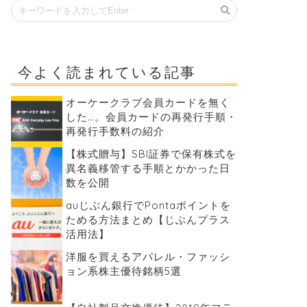
今よく読まれている記事
オーケークラブ会員カードを無く
した…。会員カードの再発行手順・
再発行手数料の紹介
【株式贈与】SBI証券で保有株式を
異名義移管する手順とかかった日
数を公開
auじぶん銀行でPontaポイントを
ためる方法まとめ【じぶんプラス
活用法】
洋服を買えるアパレル・ファッシ
ョン系株主優待銘柄5選