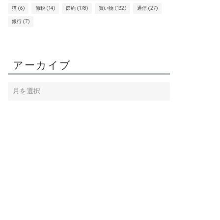
猫
(6)
節税
(14)
節約
(178)
買い物
(132)
通信
(27)
銀行
(7)
アーカイブ