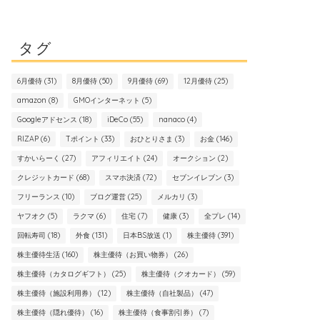
タグ
6月優待
(31)
8月優待
(50)
9月優待
(69)
12月優待
(25)
amazon
(8)
GMOインターネット
(5)
Googleアドセンス
(18)
iDeCo
(55)
nanaco
(4)
RIZAP
(6)
Tポイント
(33)
おひとりさま
(3)
お金
(146)
すかいらーく
(27)
アフィリエイト
(24)
オークション
(2)
クレジットカード
(68)
スマホ決済
(72)
セブンイレブン
(3)
フリーランス
(10)
ブログ運営
(25)
メルカリ
(3)
ヤフオク
(5)
ラクマ
(6)
住宅
(7)
健康
(3)
全プレ
(14)
回転寿司
(18)
外食
(131)
日本BS放送
(1)
株主優待
(391)
株主優待生活
(160)
株主優待（お買い物券）
(26)
株主優待（カタログギフト）
(25)
株主優待（クオカード）
(59)
株主優待（施設利用券）
(12)
株主優待（自社製品）
(47)
株主優待（隠れ優待）
(16)
株主優待（食事割引券）
(7)