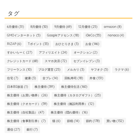
タグ
6月優待
(31)
8月優待
(50)
9月優待
(69)
12月優待
(25)
amazon
(8)
GMOインターネット
(5)
Googleアドセンス
(18)
iDeCo
(55)
nanaco
(4)
RIZAP
(6)
Tポイント
(33)
おひとりさま
(3)
お金
(146)
すかいらーく
(27)
アフィリエイト
(24)
オークション
(2)
クレジットカード
(68)
スマホ決済
(72)
セブンイレブン
(3)
フリーランス
(10)
ブログ運営
(25)
メルカリ
(3)
ヤフオク
(5)
ラクマ
(6)
住宅
(7)
健康
(3)
全プレ
(14)
回転寿司
(18)
外食
(131)
日本BS放送
(1)
株主優待
(391)
株主優待生活
(160)
株主優待（お買い物券）
(26)
株主優待（カタログギフト）
(25)
株主優待（クオカード）
(59)
株主優待（施設利用券）
(12)
株主優待（自社製品）
(47)
株主優待（隠れ優待）
(16)
株主優待（食事割引券）
(7)
猫
(6)
節税
(14)
節約
(178)
買い物
(132)
通信
(27)
銀行
(7)