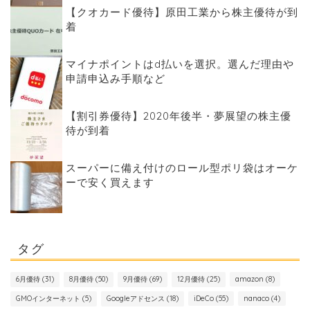
【クオカード優待】原田工業から株主優待が到
着
マイナポイントはd払いを選択。選んだ理由や
申請申込み手順など
【割引券優待】2020年後半・夢展望の株主優
待が到着
スーパーに備え付けのロール型ポリ袋はオーケ
ーで安く買えます
タグ
6月優待
(31)
8月優待
(50)
9月優待
(69)
12月優待
(25)
amazon
(8)
GMOインターネット
(5)
Googleアドセンス
(18)
iDeCo
(55)
nanaco
(4)