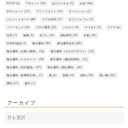
RIZAP
(6)
Tポイント
(33)
おひとりさま
(3)
お金
(146)
すかいらーく
(27)
アフィリエイト
(24)
オークション
(2)
クレジットカード
(68)
スマホ決済
(72)
セブンイレブン
(3)
フリーランス
(10)
ブログ運営
(25)
メルカリ
(3)
ヤフオク
(5)
ラクマ
(6)
住宅
(7)
健康
(3)
全プレ
(14)
回転寿司
(18)
外食
(131)
日本BS放送
(1)
株主優待
(391)
株主優待生活
(160)
株主優待（お買い物券）
(26)
株主優待（カタログギフト）
(25)
株主優待（クオカード）
(59)
株主優待（施設利用券）
(12)
株主優待（自社製品）
(47)
株主優待（隠れ優待）
(16)
株主優待（食事割引券）
(7)
猫
(6)
節税
(14)
節約
(178)
買い物
(132)
通信
(27)
銀行
(7)
アーカイブ