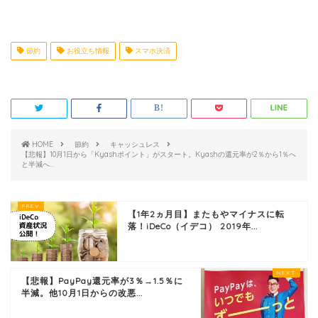
節約
お役立ち情報
スマホ決済
HOME
節約
キャッシュレス
【悲報】10月1日から「Kyashポイント」がスタート。Kyashの還元率が2％から1％へ
と半減へ…
【1年2ヵ月目】またもやマイナスに転
落！iDeCo（イデコ） 2019年...
【悲報】PayPay還元率が3％→1.5％に
半減。他10月1日からの改悪...