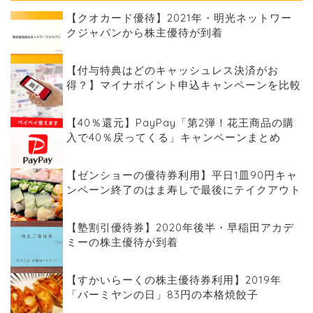
【クオカード優待】2021年・明光ネットワー
クジャパンから株主優待が到着
【付与特典はどのキャッシュレス決済がお
得？】マイナポイント申込キャンペーンを比較
【40％還元】PayPay「第2弾！花王商品の購
入で40％戻ってくる」キャンペーンまとめ
【ゼンショーの優待券利用】平日1皿90円キャ
ンペーン終了のはま寿しで最後にテイクアウト
【塾割引優待券】2020年後半・早稲田アカデ
ミーの株主優待が到着
【すかいらーくの株主優待券利用】2019年
「バーミヤンの日」83円の本格焼餃子