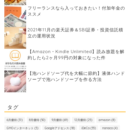
フリーランスなら入っておきたい！付加年金の
ススメ
2021年11月の楽天証券＆SBI証券・投資信託積
立の運用状況
【Amazon・Kindle Unlimited】読み放題を解
約したら2ヶ月99円の対象になった件
【泡ハンドソープ代を大幅に節約】液体ハンド
ソープで泡ハンドソープを作る方法
タグ
6月優待
(31)
8月優待
(50)
9月優待
(69)
12月優待
(25)
amazon
(8)
GMOインターネット
(5)
Googleアドセンス
(18)
iDeCo
(55)
nanaco
(4)