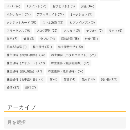
RIZAP
(6)
Tポイント
(33)
おひとりさま
(3)
お金
(146)
すかいらーく
(27)
アフィリエイト
(24)
オークション
(2)
クレジットカード
(68)
スマホ決済
(72)
セブンイレブン
(3)
フリーランス
(10)
ブログ運営
(25)
メルカリ
(3)
ヤフオク
(5)
ラクマ
(6)
住宅
(7)
健康
(3)
全プレ
(14)
回転寿司
(18)
外食
(131)
日本BS放送
(1)
株主優待
(391)
株主優待生活
(160)
株主優待（お買い物券）
(26)
株主優待（カタログギフト）
(25)
株主優待（クオカード）
(59)
株主優待（施設利用券）
(12)
株主優待（自社製品）
(47)
株主優待（隠れ優待）
(16)
株主優待（食事割引券）
(7)
猫
(6)
節税
(14)
節約
(178)
買い物
(132)
通信
(27)
銀行
(7)
アーカイブ