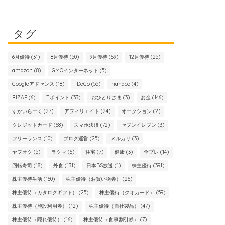
タグ
6月優待
(31)
8月優待
(50)
9月優待
(69)
12月優待
(25)
amazon
(8)
GMOインターネット
(5)
Googleアドセンス
(18)
iDeCo
(55)
nanaco
(4)
RIZAP
(6)
Tポイント
(33)
おひとりさま
(3)
お金
(146)
すかいらーく
(27)
アフィリエイト
(24)
オークション
(2)
クレジットカード
(68)
スマホ決済
(72)
セブンイレブン
(3)
フリーランス
(10)
ブログ運営
(25)
メルカリ
(3)
ヤフオク
(5)
ラクマ
(6)
住宅
(7)
健康
(3)
全プレ
(14)
回転寿司
(18)
外食
(131)
日本BS放送
(1)
株主優待
(391)
株主優待生活
(160)
株主優待（お買い物券）
(26)
株主優待（カタログギフト）
(25)
株主優待（クオカード）
(59)
株主優待（施設利用券）
(12)
株主優待（自社製品）
(47)
株主優待（隠れ優待）
(16)
株主優待（食事割引券）
(7)