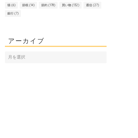
猫
(6)
節税
(14)
節約
(178)
買い物
(132)
通信
(27)
銀行
(7)
アーカイブ