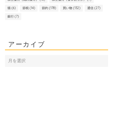
猫
(6)
節税
(14)
節約
(178)
買い物
(132)
通信
(27)
銀行
(7)
アーカイブ