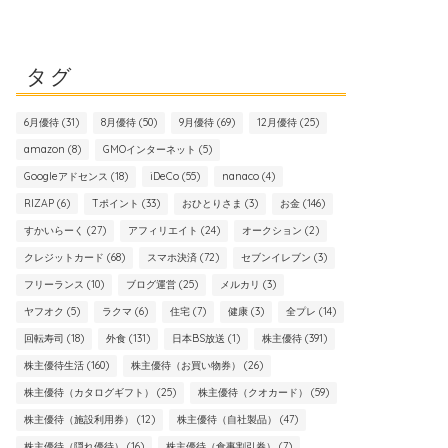
タグ
6月優待
(31)
8月優待
(50)
9月優待
(69)
12月優待
(25)
amazon
(8)
GMOインターネット
(5)
Googleアドセンス
(18)
iDeCo
(55)
nanaco
(4)
RIZAP
(6)
Tポイント
(33)
おひとりさま
(3)
お金
(146)
すかいらーく
(27)
アフィリエイト
(24)
オークション
(2)
クレジットカード
(68)
スマホ決済
(72)
セブンイレブン
(3)
フリーランス
(10)
ブログ運営
(25)
メルカリ
(3)
ヤフオク
(5)
ラクマ
(6)
住宅
(7)
健康
(3)
全プレ
(14)
回転寿司
(18)
外食
(131)
日本BS放送
(1)
株主優待
(391)
株主優待生活
(160)
株主優待（お買い物券）
(26)
株主優待（カタログギフト）
(25)
株主優待（クオカード）
(59)
株主優待（施設利用券）
(12)
株主優待（自社製品）
(47)
株主優待（隠れ優待）
(16)
株主優待（食事割引券）
(7)