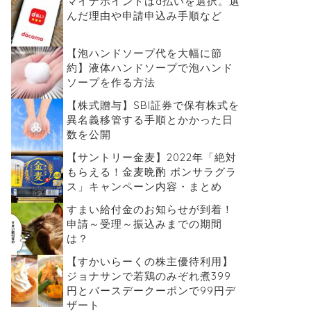
マイナポイントはd払いを選択。選
んだ理由や申請申込み手順など
【泡ハンドソープ代を大幅に節
約】液体ハンドソープで泡ハンド
ソープを作る方法
【株式贈与】SBI証券で保有株式を
異名義移管する手順とかかった日
数を公開
【サントリー金麦】2022年「絶対
もらえる！金麦晩酌 ボンサラグラ
ス」キャンペーン内容・まとめ
すまい給付金のお知らせが到着！
申請～受理～振込みまでの期間
は？
【すかいらーくの株主優待利用】
ジョナサンで若鶏のみぞれ煮399
円とバースデークーポンで99円デ
ザート