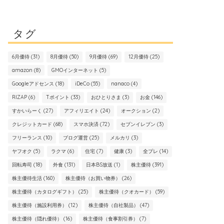
タグ
6月優待
(31)
8月優待
(50)
9月優待
(69)
12月優待
(25)
amazon
(8)
GMOインターネット
(5)
Googleアドセンス
(18)
iDeCo
(55)
nanaco
(4)
RIZAP
(6)
Tポイント
(33)
おひとりさま
(3)
お金
(146)
すかいらーく
(27)
アフィリエイト
(24)
オークション
(2)
クレジットカード
(68)
スマホ決済
(72)
セブンイレブン
(3)
フリーランス
(10)
ブログ運営
(25)
メルカリ
(3)
ヤフオク
(5)
ラクマ
(6)
住宅
(7)
健康
(3)
全プレ
(14)
回転寿司
(18)
外食
(131)
日本BS放送
(1)
株主優待
(391)
株主優待生活
(160)
株主優待（お買い物券）
(26)
株主優待（カタログギフト）
(25)
株主優待（クオカード）
(59)
株主優待（施設利用券）
(12)
株主優待（自社製品）
(47)
株主優待（隠れ優待）
(16)
株主優待（食事割引券）
(7)