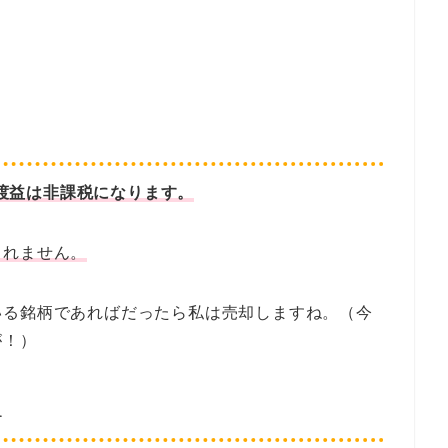
譲渡益は非課税になります。
されません。
いる銘柄であればだったら私は売却しますね。（今
が！）
す