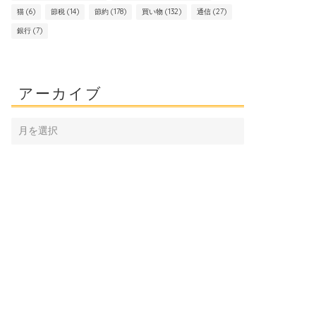
猫
(6)
節税
(14)
節約
(178)
買い物
(132)
通信
(27)
銀行
(7)
アーカイブ