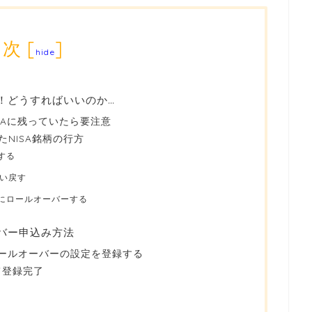
目次
[
]
hide
了！どうすればいいのか…
ISAに残っていたら要注意
NISA銘柄の行方
する
い戻す
口座にロールオーバーする
ーバー申込み方法
ロールオーバーの設定を登録する
て登録完了