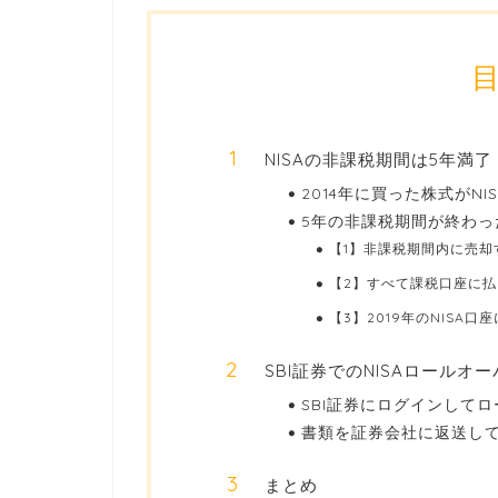
NISAの非課税期間は5年満
2014年に買った株式がN
5年の非課税期間が終わった
【1】非課税期間内に売却
【2】すべて課税口座に払
【3】2019年のNISA
SBI証券でのNISAロールオ
SBI証券にログインして
書類を証券会社に返送し
まとめ