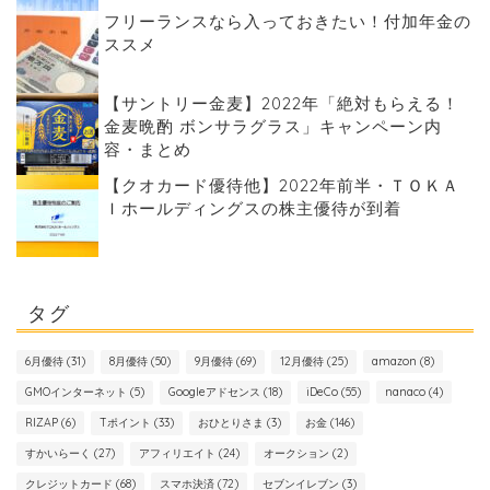
フリーランスなら入っておきたい！付加年金の
ススメ
【サントリー金麦】2022年「絶対もらえる！
金麦晩酌 ボンサラグラス」キャンペーン内
容・まとめ
【クオカード優待他】2022年前半・ＴＯＫＡ
Ｉホールディングスの株主優待が到着
タグ
6月優待
(31)
8月優待
(50)
9月優待
(69)
12月優待
(25)
amazon
(8)
GMOインターネット
(5)
Googleアドセンス
(18)
iDeCo
(55)
nanaco
(4)
RIZAP
(6)
Tポイント
(33)
おひとりさま
(3)
お金
(146)
すかいらーく
(27)
アフィリエイト
(24)
オークション
(2)
クレジットカード
(68)
スマホ決済
(72)
セブンイレブン
(3)