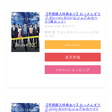
【早期購入特典あり】おっさんずラ
ブ Blu-ray BOX(ビジュアルカー
ド3枚セット)
カエレバ
posted with
田中 圭 TCエンタテインメント 2018-
10-05
Amazon
楽天市場
Yahooショッピング
【早期購入特典あり】おっさんずラ
ブ DVD-BOX(ビジュアルカード3