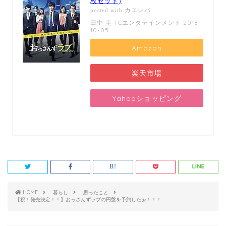
枚セット)
カエレバ
posted with
田中 圭 TCエンタテインメント 2018-
10-05
Amazon
楽天市場
Yahooショッピング
HOME
暮らし
思ったこと
【祝！発売決定！！】おっさんずラブの円盤を予約したぉ！！！