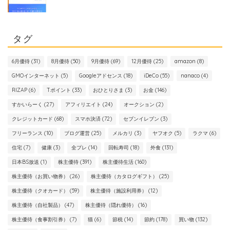
タグ
6月優待
(31)
8月優待
(50)
9月優待
(69)
12月優待
(25)
amazon
(8)
GMOインターネット
(5)
Googleアドセンス
(18)
iDeCo
(55)
nanaco
(4)
RIZAP
(6)
Tポイント
(33)
おひとりさま
(3)
お金
(146)
すかいらーく
(27)
アフィリエイト
(24)
オークション
(2)
クレジットカード
(68)
スマホ決済
(72)
セブンイレブン
(3)
フリーランス
(10)
ブログ運営
(25)
メルカリ
(3)
ヤフオク
(5)
ラクマ
(6)
住宅
(7)
健康
(3)
全プレ
(14)
回転寿司
(18)
外食
(131)
日本BS放送
(1)
株主優待
(391)
株主優待生活
(160)
株主優待（お買い物券）
(26)
株主優待（カタログギフト）
(25)
株主優待（クオカード）
(59)
株主優待（施設利用券）
(12)
株主優待（自社製品）
(47)
株主優待（隠れ優待）
(16)
株主優待（食事割引券）
(7)
猫
(6)
節税
(14)
節約
(178)
買い物
(132)