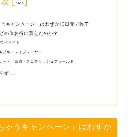
目次
[
]
hide
ちゃうキャンペーン」はわずか10日間で終了
どの位お得に買えたのか？
o トワイライト
ルブルーレイプレーヤー
ブリード（黒猫・スコティッシュフォールド）
たらず…！
あげちゃうキャンペーン」はわずか