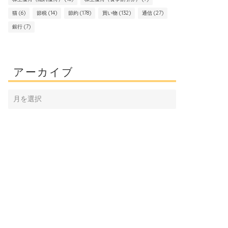
猫
(6)
節税
(14)
節約
(178)
買い物
(132)
通信
(27)
銀行
(7)
アーカイブ