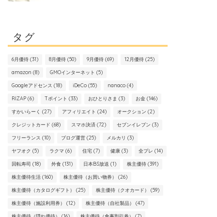
タグ
6月優待
(31)
8月優待
(50)
9月優待
(69)
12月優待
(25)
amazon
(8)
GMOインターネット
(5)
Googleアドセンス
(18)
iDeCo
(55)
nanaco
(4)
RIZAP
(6)
Tポイント
(33)
おひとりさま
(3)
お金
(146)
すかいらーく
(27)
アフィリエイト
(24)
オークション
(2)
クレジットカード
(68)
スマホ決済
(72)
セブンイレブン
(3)
フリーランス
(10)
ブログ運営
(25)
メルカリ
(3)
ヤフオク
(5)
ラクマ
(6)
住宅
(7)
健康
(3)
全プレ
(14)
回転寿司
(18)
外食
(131)
日本BS放送
(1)
株主優待
(391)
株主優待生活
(160)
株主優待（お買い物券）
(26)
株主優待（カタログギフト）
(25)
株主優待（クオカード）
(59)
株主優待（施設利用券）
(12)
株主優待（自社製品）
(47)
株主優待（隠れ優待）
(16)
株主優待（食事割引券）
(7)