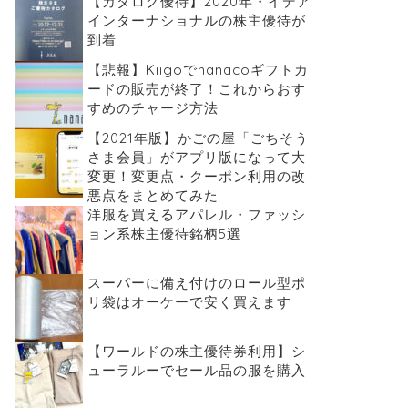
【カタログ優待】2020年・イデア
インターナショナルの株主優待が
到着
【悲報】Kiigoでnanacoギフトカ
ードの販売が終了！これからおす
すめのチャージ方法
【2021年版】かごの屋「ごちそう
さま会員」がアプリ版になって大
変更！変更点・クーポン利用の改
悪点をまとめてみた
洋服を買えるアパレル・ファッシ
ョン系株主優待銘柄5選
スーパーに備え付けのロール型ポ
リ袋はオーケーで安く買えます
【ワールドの株主優待券利用】シ
ューラルーでセール品の服を購入