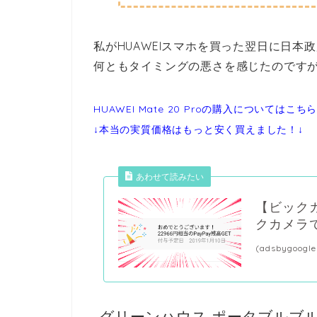
私がHUAWEIスマホを買った翌日に日本
何ともタイミングの悪さを感じたのですが…、
HUAWEI Mate 20 Proの購入
についてはこち
↓本当の実質価格はもっと安く買えました！↓
あわせて読みたい
【ビックカ
クカメラ
(adsbygoogle
グリーンハウス ポータブルブ