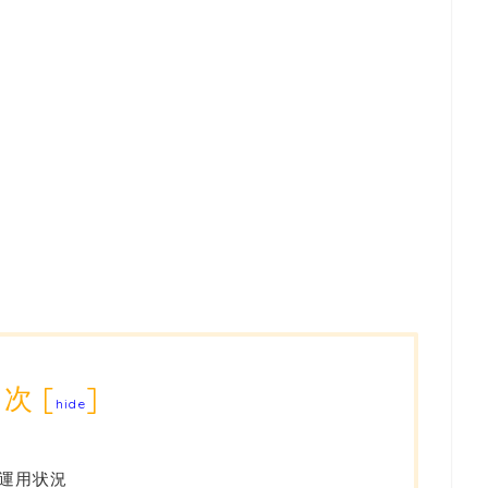
目次
[
]
hide
の運用状況