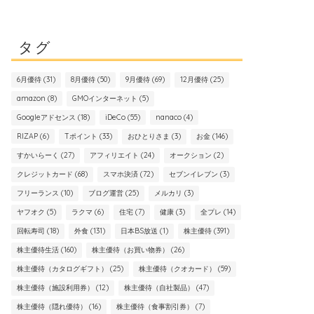
タグ
6月優待
(31)
8月優待
(50)
9月優待
(69)
12月優待
(25)
amazon
(8)
GMOインターネット
(5)
Googleアドセンス
(18)
iDeCo
(55)
nanaco
(4)
RIZAP
(6)
Tポイント
(33)
おひとりさま
(3)
お金
(146)
すかいらーく
(27)
アフィリエイト
(24)
オークション
(2)
クレジットカード
(68)
スマホ決済
(72)
セブンイレブン
(3)
フリーランス
(10)
ブログ運営
(25)
メルカリ
(3)
ヤフオク
(5)
ラクマ
(6)
住宅
(7)
健康
(3)
全プレ
(14)
回転寿司
(18)
外食
(131)
日本BS放送
(1)
株主優待
(391)
株主優待生活
(160)
株主優待（お買い物券）
(26)
株主優待（カタログギフト）
(25)
株主優待（クオカード）
(59)
株主優待（施設利用券）
(12)
株主優待（自社製品）
(47)
株主優待（隠れ優待）
(16)
株主優待（食事割引券）
(7)