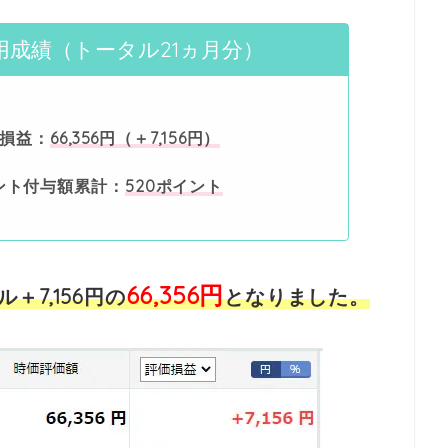
運用成績（トータル21ヵ月分）
価損益：
66,356円（＋7,156円）
ント付与額累計：
520ポイント
66,356円
＋7,156円の
となりました。