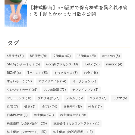
【株式贈与】SBI証券で保有株式を異名義移管
する手順とかかった日数を公開
タグ
6月優待
(31)
8月優待
(50)
9月優待
(69)
12月優待
(25)
amazon
(8)
GMOインターネット
(5)
Googleアドセンス
(18)
iDeCo
(55)
nanaco
(4)
RIZAP
(6)
Tポイント
(33)
おひとりさま
(3)
お金
(146)
すかいらーく
(27)
アフィリエイト
(24)
オークション
(2)
クレジットカード
(68)
スマホ決済
(72)
セブンイレブン
(3)
フリーランス
(10)
ブログ運営
(25)
メルカリ
(3)
ヤフオク
(5)
ラクマ
(6)
住宅
(7)
健康
(3)
全プレ
(14)
回転寿司
(18)
外食
(131)
日本BS放送
(1)
株主優待
(391)
株主優待生活
(160)
株主優待（お買い物券）
(26)
株主優待（カタログギフト）
(25)
株主優待（クオカード）
(59)
株主優待（施設利用券）
(12)