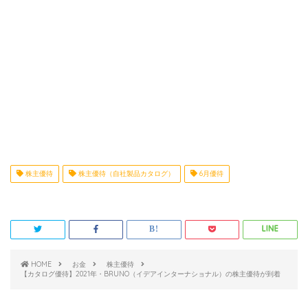
株主優待
株主優待（自社製品カタログ）
6月優待
HOME
お金
株主優待
【カタログ優待】2021年・BRUNO（イデアインターナショナル）の株主優待が到着