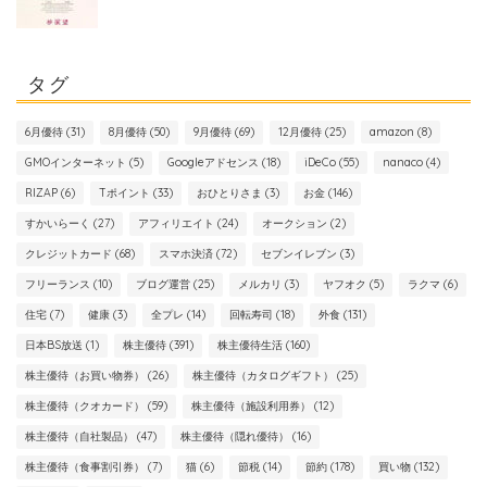
タグ
6月優待
(31)
8月優待
(50)
9月優待
(69)
12月優待
(25)
amazon
(8)
GMOインターネット
(5)
Googleアドセンス
(18)
iDeCo
(55)
nanaco
(4)
RIZAP
(6)
Tポイント
(33)
おひとりさま
(3)
お金
(146)
すかいらーく
(27)
アフィリエイト
(24)
オークション
(2)
クレジットカード
(68)
スマホ決済
(72)
セブンイレブン
(3)
フリーランス
(10)
ブログ運営
(25)
メルカリ
(3)
ヤフオク
(5)
ラクマ
(6)
住宅
(7)
健康
(3)
全プレ
(14)
回転寿司
(18)
外食
(131)
日本BS放送
(1)
株主優待
(391)
株主優待生活
(160)
株主優待（お買い物券）
(26)
株主優待（カタログギフト）
(25)
株主優待（クオカード）
(59)
株主優待（施設利用券）
(12)
株主優待（自社製品）
(47)
株主優待（隠れ優待）
(16)
株主優待（食事割引券）
(7)
猫
(6)
節税
(14)
節約
(178)
買い物
(132)