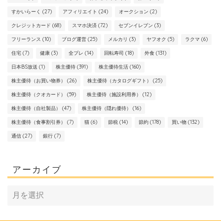
すかいらーく
(27)
アフィリエイト
(24)
オークション
(2)
クレジットカード
(68)
スマホ決済
(72)
セブンイレブン
(3)
フリーランス
(10)
ブログ運営
(25)
メルカリ
(3)
ヤフオク
(5)
ラクマ
(6)
住宅
(7)
健康
(3)
全プレ
(14)
回転寿司
(18)
外食
(131)
日本BS放送
(1)
株主優待
(391)
株主優待生活
(160)
株主優待（お買い物券）
(26)
株主優待（カタログギフト）
(25)
株主優待（クオカード）
(59)
株主優待（施設利用券）
(12)
株主優待（自社製品）
(47)
株主優待（隠れ優待）
(16)
株主優待（食事割引券）
(7)
猫
(6)
節税
(14)
節約
(178)
買い物
(132)
通信
(27)
銀行
(7)
アーカイブ