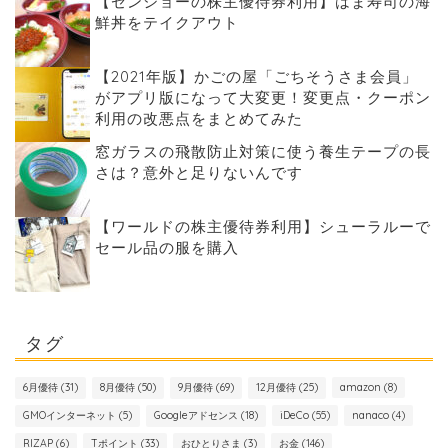
【ゼンショーの株主優待券利用】はま寿司の海
鮮丼をテイクアウト
【2021年版】かごの屋「ごちそうさま会員」
がアプリ版になって大変更！変更点・クーポン
利用の改悪点をまとめてみた
窓ガラスの飛散防止対策に使う養生テープの長
さは？意外と足りないんです
【ワールドの株主優待券利用】シューラルーで
セール品の服を購入
タグ
6月優待
(31)
8月優待
(50)
9月優待
(69)
12月優待
(25)
amazon
(8)
GMOインターネット
(5)
Googleアドセンス
(18)
iDeCo
(55)
nanaco
(4)
RIZAP
(6)
Tポイント
(33)
おひとりさま
(3)
お金
(146)