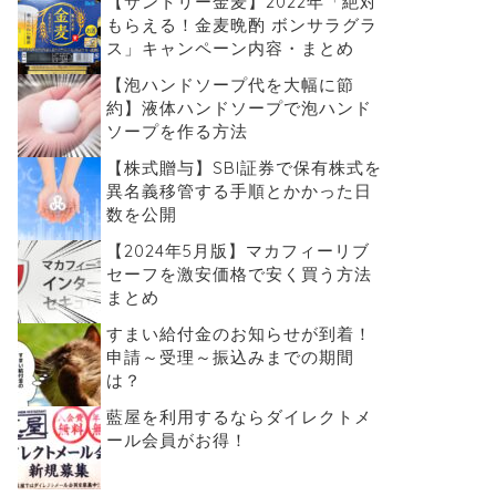
【サントリー金麦】2022年「絶対
もらえる！金麦晩酌 ボンサラグラ
ス」キャンペーン内容・まとめ
【泡ハンドソープ代を大幅に節
約】液体ハンドソープで泡ハンド
ソープを作る方法
【株式贈与】SBI証券で保有株式を
異名義移管する手順とかかった日
数を公開
【2024年5月版】マカフィーリブ
セーフを激安価格で安く買う方法
まとめ
すまい給付金のお知らせが到着！
申請～受理～振込みまでの期間
は？
藍屋を利用するならダイレクトメ
ール会員がお得！