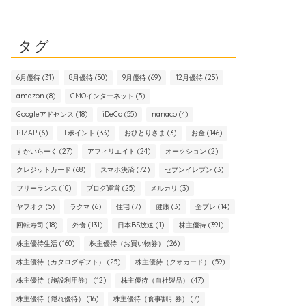
タグ
6月優待
(31)
8月優待
(50)
9月優待
(69)
12月優待
(25)
amazon
(8)
GMOインターネット
(5)
Googleアドセンス
(18)
iDeCo
(55)
nanaco
(4)
RIZAP
(6)
Tポイント
(33)
おひとりさま
(3)
お金
(146)
すかいらーく
(27)
アフィリエイト
(24)
オークション
(2)
クレジットカード
(68)
スマホ決済
(72)
セブンイレブン
(3)
フリーランス
(10)
ブログ運営
(25)
メルカリ
(3)
ヤフオク
(5)
ラクマ
(6)
住宅
(7)
健康
(3)
全プレ
(14)
回転寿司
(18)
外食
(131)
日本BS放送
(1)
株主優待
(391)
株主優待生活
(160)
株主優待（お買い物券）
(26)
株主優待（カタログギフト）
(25)
株主優待（クオカード）
(59)
株主優待（施設利用券）
(12)
株主優待（自社製品）
(47)
株主優待（隠れ優待）
(16)
株主優待（食事割引券）
(7)