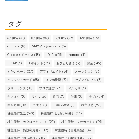
タグ
6月優待
(31)
8月優待
(50)
9月優待
(69)
12月優待
(25)
amazon
(8)
GMOインターネット
(5)
Googleアドセンス
(18)
iDeCo
(55)
nanaco
(4)
RIZAP
(6)
Tポイント
(33)
おひとりさま
(3)
お金
(146)
すかいらーく
(27)
アフィリエイト
(24)
オークション
(2)
クレジットカード
(68)
スマホ決済
(72)
セブンイレブン
(3)
フリーランス
(10)
ブログ運営
(25)
メルカリ
(3)
ヤフオク
(5)
ラクマ
(6)
住宅
(7)
健康
(3)
全プレ
(14)
回転寿司
(18)
外食
(131)
日本BS放送
(1)
株主優待
(391)
株主優待生活
(160)
株主優待（お買い物券）
(26)
株主優待（カタログギフト）
(25)
株主優待（クオカード）
(59)
株主優待（施設利用券）
(12)
株主優待（自社製品）
(47)
株主優待（隠れ優待）
(16)
株主優待（食事割引券）
(7)