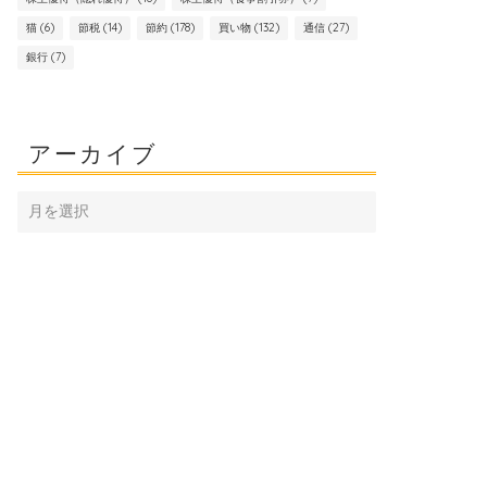
猫
(6)
節税
(14)
節約
(178)
買い物
(132)
通信
(27)
銀行
(7)
アーカイブ