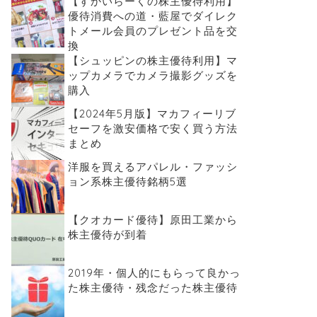
【すかいらーくの株主優待利用】
優待消費への道・藍屋でダイレク
トメール会員のプレゼント品を交
換
【シュッピンの株主優待利用】マ
ップカメラでカメラ撮影グッズを
購入
【2024年5月版】マカフィーリブ
セーフを激安価格で安く買う方法
まとめ
洋服を買えるアパレル・ファッシ
ョン系株主優待銘柄5選
【クオカード優待】原田工業から
株主優待が到着
2019年・個人的にもらって良かっ
た株主優待・残念だった株主優待