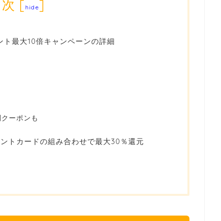
目次
[
]
hide
ント最大10倍キャンペーンの詳細
別クーポンも
ポイントカードの組み合わせで最大30％還元