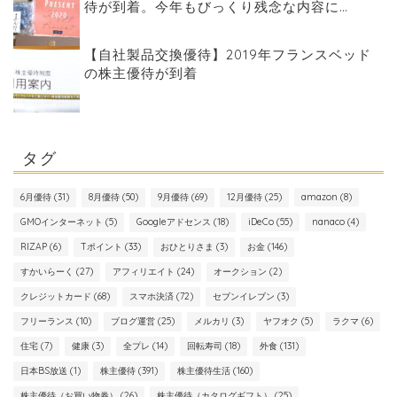
待が到着。今年もびっくり残念な内容に…
【自社製品交換優待】2019年フランスベッド
の株主優待が到着
タグ
6月優待
(31)
8月優待
(50)
9月優待
(69)
12月優待
(25)
amazon
(8)
GMOインターネット
(5)
Googleアドセンス
(18)
iDeCo
(55)
nanaco
(4)
RIZAP
(6)
Tポイント
(33)
おひとりさま
(3)
お金
(146)
すかいらーく
(27)
アフィリエイト
(24)
オークション
(2)
クレジットカード
(68)
スマホ決済
(72)
セブンイレブン
(3)
フリーランス
(10)
ブログ運営
(25)
メルカリ
(3)
ヤフオク
(5)
ラクマ
(6)
住宅
(7)
健康
(3)
全プレ
(14)
回転寿司
(18)
外食
(131)
日本BS放送
(1)
株主優待
(391)
株主優待生活
(160)
株主優待（お買い物券）
(26)
株主優待（カタログギフト）
(25)