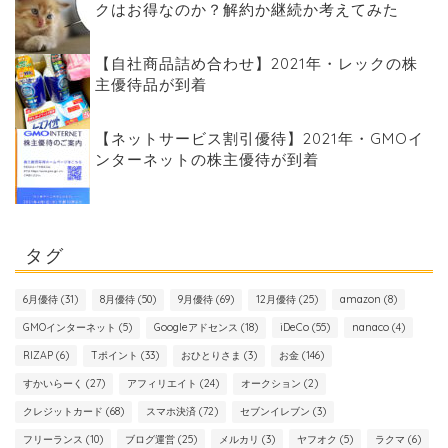
クはお得なのか？解約か継続か考えてみた
【自社商品詰め合わせ】2021年・レックの株
主優待品が到着
【ネットサービス割引優待】2021年・GMOイ
ンターネットの株主優待が到着
タグ
6月優待
(31)
8月優待
(50)
9月優待
(69)
12月優待
(25)
amazon
(8)
GMOインターネット
(5)
Googleアドセンス
(18)
iDeCo
(55)
nanaco
(4)
RIZAP
(6)
Tポイント
(33)
おひとりさま
(3)
お金
(146)
すかいらーく
(27)
アフィリエイト
(24)
オークション
(2)
クレジットカード
(68)
スマホ決済
(72)
セブンイレブン
(3)
フリーランス
(10)
ブログ運営
(25)
メルカリ
(3)
ヤフオク
(5)
ラクマ
(6)