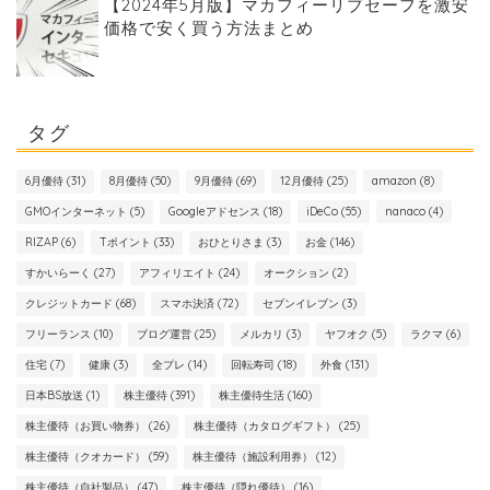
【2024年5月版】マカフィーリブセーフを激安
価格で安く買う方法まとめ
タグ
6月優待
(31)
8月優待
(50)
9月優待
(69)
12月優待
(25)
amazon
(8)
GMOインターネット
(5)
Googleアドセンス
(18)
iDeCo
(55)
nanaco
(4)
RIZAP
(6)
Tポイント
(33)
おひとりさま
(3)
お金
(146)
すかいらーく
(27)
アフィリエイト
(24)
オークション
(2)
クレジットカード
(68)
スマホ決済
(72)
セブンイレブン
(3)
フリーランス
(10)
ブログ運営
(25)
メルカリ
(3)
ヤフオク
(5)
ラクマ
(6)
住宅
(7)
健康
(3)
全プレ
(14)
回転寿司
(18)
外食
(131)
日本BS放送
(1)
株主優待
(391)
株主優待生活
(160)
株主優待（お買い物券）
(26)
株主優待（カタログギフト）
(25)
株主優待（クオカード）
(59)
株主優待（施設利用券）
(12)
株主優待（自社製品）
(47)
株主優待（隠れ優待）
(16)