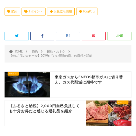
節約
Tポイント
お役立ち情報
PayPay
HOME
節約
節約・おトク
【年に1度の大セール】2019年『いい買物の日』の日程と詳細
東京ガスからENEOS都市ガスに切り替
え。ガス代削減に期待です
【ふるさと納税】2,000円自己負担して
も十分お得だと感じる返礼品を紹介