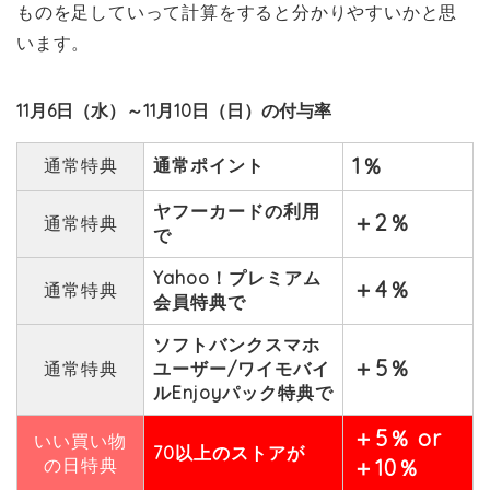
ものを足していって計算をすると分かりやすいかと思
います。
11月6日（水）～11月10日（日）の付与率
1％
通常特典
通常ポイント
ヤフーカードの利用
＋2％
通常特典
で
Yahoo！プレミアム
＋4％
通常特典
会員特典で
ソフトバンクスマホ
＋5％
通常特典
ユーザー/ワイモバイ
ルEnjoyパック特典で
＋5％ or
いい買い物
70以上のストアが
の日特典
＋10％