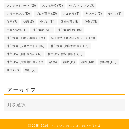
クレジットカード
(68)
スマホ決済
(72)
セブンイレブン
(3)
フリーランス
(10)
ブログ運営
(25)
メルカリ
(3)
ヤフオク
(5)
ラクマ
(6)
住宅
(7)
健康
(3)
全プレ
(14)
回転寿司
(18)
外食
(131)
日本BS放送
(1)
株主優待
(391)
株主優待生活
(160)
株主優待（お買い物券）
(26)
株主優待（カタログギフト）
(25)
株主優待（クオカード）
(59)
株主優待（施設利用券）
(12)
株主優待（自社製品）
(47)
株主優待（隠れ優待）
(16)
株主優待（食事割引券）
(7)
猫
(6)
節税
(14)
節約
(178)
買い物
(132)
通信
(27)
銀行
(7)
アーカイブ
2018–2026 そこのけ、ねこのけ、おひとりさま