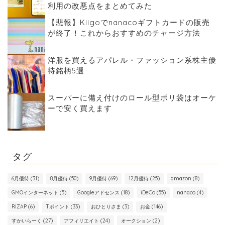
利用の改悪点をまとめてみた
【悲報】Kiigoでnanacoギフトカードの販売
が終了！これからおすすめのチャージ方法
洋服を買えるアパレル・ファッション系株主優
待銘柄5選
スーパーに備え付けのロール型ポリ袋はオーケ
ーで安く買えます
タグ
6月優待
(31)
8月優待
(50)
9月優待
(69)
12月優待
(25)
amazon
(8)
GMOインターネット
(5)
Googleアドセンス
(18)
iDeCo
(55)
nanaco
(4)
RIZAP
(6)
Tポイント
(33)
おひとりさま
(3)
お金
(146)
すかいらーく
(27)
アフィリエイト
(24)
オークション
(2)