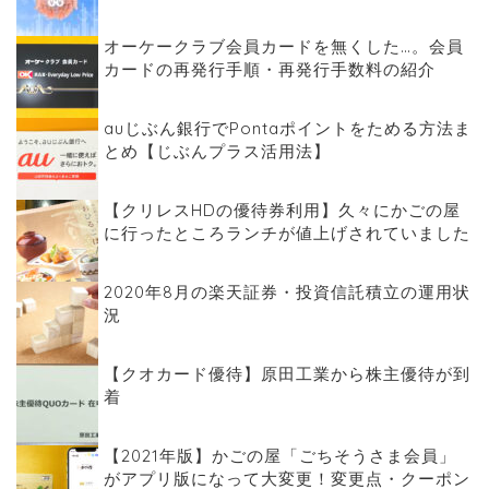
オーケークラブ会員カードを無くした…。会員
カードの再発行手順・再発行手数料の紹介
auじぶん銀行でPontaポイントをためる方法ま
とめ【じぶんプラス活用法】
【クリレスHDの優待券利用】久々にかごの屋
に行ったところランチが値上げされていました
2020年8月の楽天証券・投資信託積立の運用状
況
【クオカード優待】原田工業から株主優待が到
着
【2021年版】かごの屋「ごちそうさま会員」
がアプリ版になって大変更！変更点・クーポン