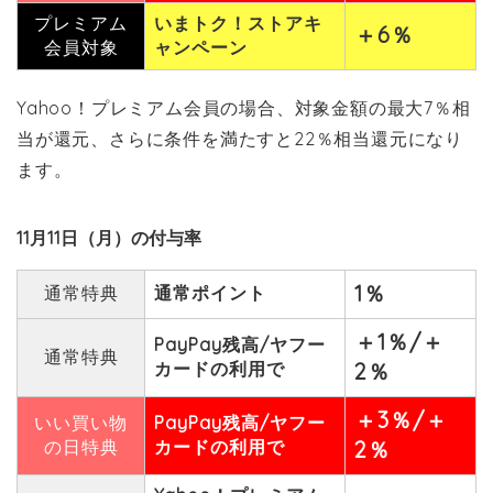
プレミアム
いまトク！ストアキ
＋6％
会員対象
ャンペーン
Yahoo！プレミアム会員の場合、対象金額の最大7％相
当が還元、さらに条件を満たすと22％相当還元になり
ます。
11月11日（月）の付与率
1％
通常特典
通常ポイント
＋1％/＋
PayPay残高/ヤフー
通常特典
カードの利用で
2％
＋3％/＋
いい買い物
PayPay残高/ヤフー
の日特典
カードの利用で
2％