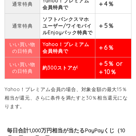
Yahoo！プレミアム
＋4％
通常特典
会員特典で
ソフトバンクスマホ
＋5％
通常特典
ユーザー/ワイモバイ
ルEnjoyパック特典で
いい買い物
Yahoo！プレミアム
＋6％
の日特典
会員特典で
＋5％ or
いい買い物
約300ストアが
の日特典
＋10％
Yahoo！プレミアム会員の場合、対象金額の最大15％
相当が還元、さらに条件を満たすと30％相当還元にな
ります。
毎日合計1,000万円相当が当たるPayPayくじ（10