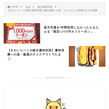
HOME
お金
株主優待利用
【すかいらーくの株主優待利用】優待消費への道・ジョナサンの若鶏のみぞれ煮膳
楽天市場を1年間利用しなかったらもら
える「限定1,000円オフクーポン」...
【すかいらーくの株主優待利用】優待消
費への道・藍屋のテイクアウトでたま
ご...