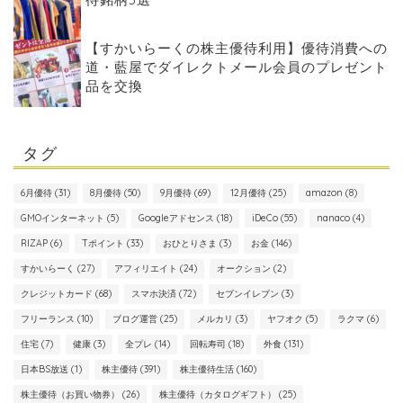
【すかいらーくの株主優待利用】優待消費への
道・藍屋でダイレクトメール会員のプレゼント
品を交換
タグ
6月優待
(31)
8月優待
(50)
9月優待
(69)
12月優待
(25)
amazon
(8)
GMOインターネット
(5)
Googleアドセンス
(18)
iDeCo
(55)
nanaco
(4)
RIZAP
(6)
Tポイント
(33)
おひとりさま
(3)
お金
(146)
すかいらーく
(27)
アフィリエイト
(24)
オークション
(2)
クレジットカード
(68)
スマホ決済
(72)
セブンイレブン
(3)
フリーランス
(10)
ブログ運営
(25)
メルカリ
(3)
ヤフオク
(5)
ラクマ
(6)
住宅
(7)
健康
(3)
全プレ
(14)
回転寿司
(18)
外食
(131)
日本BS放送
(1)
株主優待
(391)
株主優待生活
(160)
株主優待（お買い物券）
(26)
株主優待（カタログギフト）
(25)