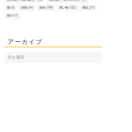
猫
(6)
節税
(14)
節約
(178)
買い物
(132)
通信
(27)
銀行
(7)
アーカイブ