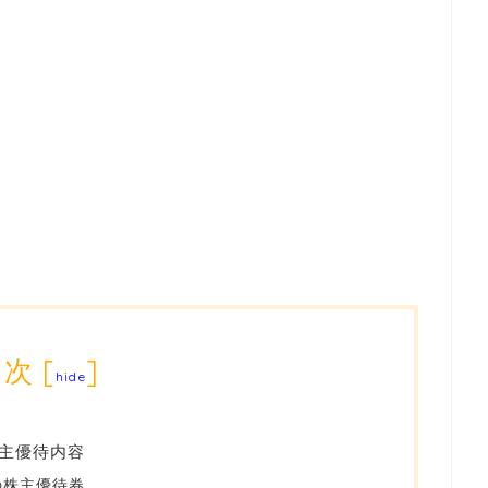
目次
[
]
hide
主優待内容
の株主優待券