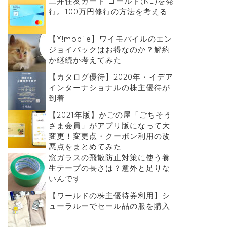
三井住友カード ゴールド(NL)を発
行。100万円修行の方法を考える
【Y!mobile】ワイモバイルのエン
ジョイパックはお得なのか？解約
か継続か考えてみた
【カタログ優待】2020年・イデア
インターナショナルの株主優待が
到着
【2021年版】かごの屋「ごちそう
さま会員」がアプリ版になって大
変更！変更点・クーポン利用の改
悪点をまとめてみた
窓ガラスの飛散防止対策に使う養
生テープの長さは？意外と足りな
いんです
【ワールドの株主優待券利用】シ
ューラルーでセール品の服を購入