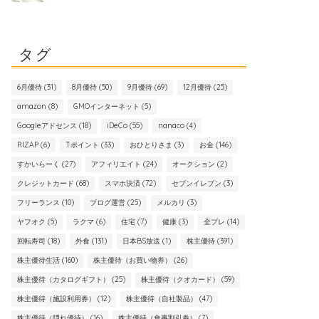
タグ
6月優待
(31)
8月優待
(50)
9月優待
(69)
12月優待
(25)
amazon
(8)
GMOインターネット
(5)
Googleアドセンス
(18)
iDeCo
(55)
nanaco
(4)
RIZAP
(6)
Tポイント
(33)
おひとりさま
(3)
お金
(146)
すかいらーく
(27)
アフィリエイト
(24)
オークション
(2)
クレジットカード
(68)
スマホ決済
(72)
セブンイレブン
(3)
フリーランス
(10)
ブログ運営
(25)
メルカリ
(3)
ヤフオク
(5)
ラクマ
(6)
住宅
(7)
健康
(3)
全プレ
(14)
回転寿司
(18)
外食
(131)
日本BS放送
(1)
株主優待
(391)
株主優待生活
(160)
株主優待（お買い物券）
(26)
株主優待（カタログギフト）
(25)
株主優待（クオカード）
(59)
株主優待（施設利用券）
(12)
株主優待（自社製品）
(47)
株主優待（隠れ優待）
(16)
株主優待（食事割引券）
(7)