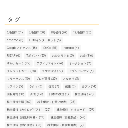
タグ
6月優待
(31)
8月優待
(50)
9月優待
(69)
12月優待
(25)
amazon
(8)
GMOインターネット
(5)
Googleアドセンス
(18)
iDeCo
(55)
nanaco
(4)
RIZAP
(6)
Tポイント
(33)
おひとりさま
(3)
お金
(146)
すかいらーく
(27)
アフィリエイト
(24)
オークション
(2)
クレジットカード
(68)
スマホ決済
(72)
セブンイレブン
(3)
フリーランス
(10)
ブログ運営
(25)
メルカリ
(3)
ヤフオク
(5)
ラクマ
(6)
住宅
(7)
健康
(3)
全プレ
(14)
回転寿司
(18)
外食
(131)
日本BS放送
(1)
株主優待
(391)
株主優待生活
(160)
株主優待（お買い物券）
(26)
株主優待（カタログギフト）
(25)
株主優待（クオカード）
(59)
株主優待（施設利用券）
(12)
株主優待（自社製品）
(47)
株主優待（隠れ優待）
(16)
株主優待（食事割引券）
(7)