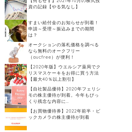
【何もせず】2021年10月の株式投
資の記録【やる気なし】
すまい給付金のお知らせが到着！
申請～受理～振込みまでの期間
は？
オークションの落札価格を調べる
なら無料のオークフリー
（aucfree）が便利！
【2020年版】ウエルシア薬局でク
リスマスケーキをお得に買う方法
【最大40％以上割引】
【自社製品優待】2020年フェリシ
モの株主優待が到着。今年もびっ
くり残念な内容に…
【お買物優待券】2022年前半・ビ
ックカメラの株主優待が到着