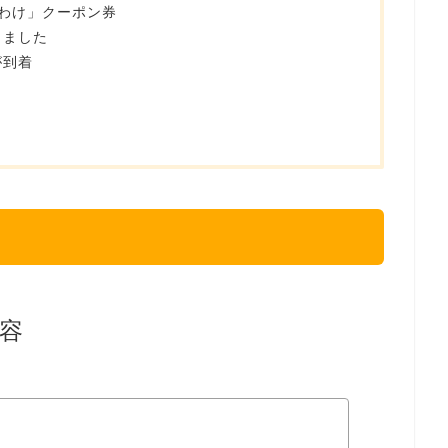
わけ」クーポン券
しました
が到着
容