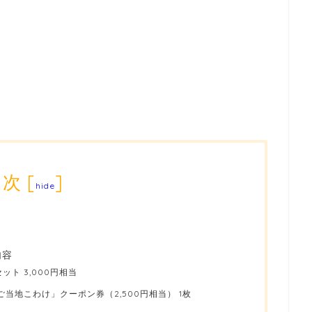
目次
[
]
hide
内容
ット 3,000円相当
当地こわけ」クーポン券（2,500円相当） 1枚