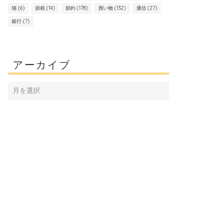
猫
(6)
節税
(14)
節約
(178)
買い物
(132)
通信
(27)
銀行
(7)
アーカイブ