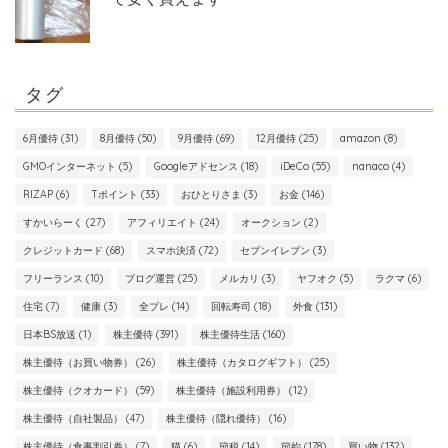
タグ
6月優待
(31)
8月優待
(50)
9月優待
(69)
12月優待
(25)
amazon
(8)
GMOインターネット
(5)
Googleアドセンス
(18)
iDeCo
(55)
nanaco
(4)
RIZAP
(6)
Tポイント
(33)
おひとりさま
(3)
お金
(146)
すかいらーく
(27)
アフィリエイト
(24)
オークション
(2)
クレジットカード
(68)
スマホ決済
(72)
セブンイレブン
(3)
フリーランス
(10)
ブログ運営
(25)
メルカリ
(3)
ヤフオク
(5)
ラクマ
(6)
住宅
(7)
健康
(3)
全プレ
(14)
回転寿司
(18)
外食
(131)
日本BS放送
(1)
株主優待
(391)
株主優待生活
(160)
株主優待（お買い物券）
(26)
株主優待（カタログギフト）
(25)
株主優待（クオカード）
(59)
株主優待（施設利用券）
(12)
株主優待（自社製品）
(47)
株主優待（隠れ優待）
(16)
株主優待（食事割引券）
(7)
猫
(6)
節税
(14)
節約
(178)
買い物
(132)