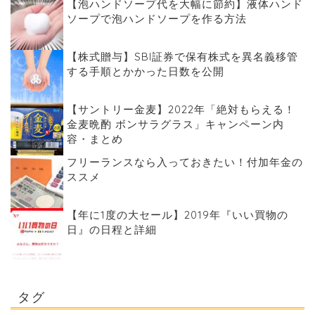
【泡ハンドソープ代を大幅に節約】液体ハンド
ソープで泡ハンドソープを作る方法
【株式贈与】SBI証券で保有株式を異名義移管
する手順とかかった日数を公開
【サントリー金麦】2022年「絶対もらえる！
金麦晩酌 ボンサラグラス」キャンペーン内
容・まとめ
フリーランスなら入っておきたい！付加年金の
ススメ
【年に1度の大セール】2019年『いい買物の
日』の日程と詳細
タグ