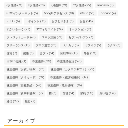
6月優待
(31)
8月優待
(50)
9月優待
(69)
12月優待
(25)
amazon
(8)
GMOインターネット
(5)
Googleアドセンス
(18)
iDeCo
(55)
nanaco
(4)
RIZAP
(6)
Tポイント
(33)
おひとりさま
(3)
お金
(146)
すかいらーく
(27)
アフィリエイト
(24)
オークション
(2)
クレジットカード
(68)
スマホ決済
(72)
セブンイレブン
(3)
フリーランス
(10)
ブログ運営
(25)
メルカリ
(3)
ヤフオク
(5)
ラクマ
(6)
住宅
(7)
健康
(3)
全プレ
(14)
回転寿司
(18)
外食
(131)
日本BS放送
(1)
株主優待
(391)
株主優待生活
(160)
株主優待（お買い物券）
(26)
株主優待（カタログギフト）
(25)
株主優待（クオカード）
(59)
株主優待（施設利用券）
(12)
株主優待（自社製品）
(47)
株主優待（隠れ優待）
(16)
株主優待（食事割引券）
(7)
猫
(6)
節税
(14)
節約
(178)
買い物
(132)
通信
(27)
銀行
(7)
アーカイブ