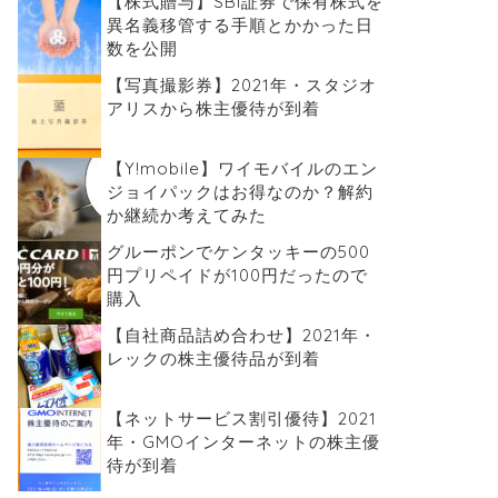
【株式贈与】SBI証券で保有株式を
異名義移管する手順とかかった日
数を公開
【写真撮影券】2021年・スタジオ
アリスから株主優待が到着
【Y!mobile】ワイモバイルのエン
ジョイパックはお得なのか？解約
か継続か考えてみた
グルーポンでケンタッキーの500
円プリペイドが100円だったので
購入
【自社商品詰め合わせ】2021年・
レックの株主優待品が到着
【ネットサービス割引優待】2021
年・GMOインターネットの株主優
待が到着