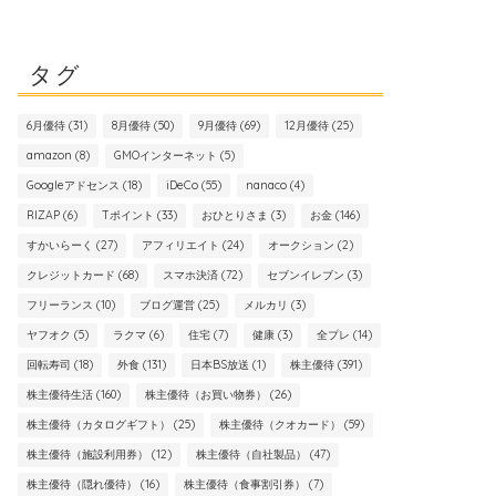
タグ
6月優待
(31)
8月優待
(50)
9月優待
(69)
12月優待
(25)
amazon
(8)
GMOインターネット
(5)
Googleアドセンス
(18)
iDeCo
(55)
nanaco
(4)
RIZAP
(6)
Tポイント
(33)
おひとりさま
(3)
お金
(146)
すかいらーく
(27)
アフィリエイト
(24)
オークション
(2)
クレジットカード
(68)
スマホ決済
(72)
セブンイレブン
(3)
フリーランス
(10)
ブログ運営
(25)
メルカリ
(3)
ヤフオク
(5)
ラクマ
(6)
住宅
(7)
健康
(3)
全プレ
(14)
回転寿司
(18)
外食
(131)
日本BS放送
(1)
株主優待
(391)
株主優待生活
(160)
株主優待（お買い物券）
(26)
株主優待（カタログギフト）
(25)
株主優待（クオカード）
(59)
株主優待（施設利用券）
(12)
株主優待（自社製品）
(47)
株主優待（隠れ優待）
(16)
株主優待（食事割引券）
(7)