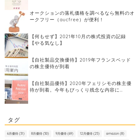
オークションの落札価格を調べるなら無料のオ
ークフリー（aucfree）が便利！
【何もせず】2021年10月の株式投資の記録
【やる気なし】
【自社製品交換優待】2019年フランスベッド
の株主優待が到着
【自社製品優待】2020年フェリシモの株主優
待が到着。今年もびっくり残念な内容に…
タグ
6月優待
(31)
8月優待
(50)
9月優待
(69)
12月優待
(25)
amazon
(8)