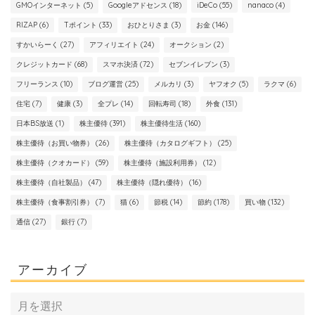
GMOインターネット
(5)
Googleアドセンス
(18)
iDeCo
(55)
nanaco
(4)
RIZAP
(6)
Tポイント
(33)
おひとりさま
(3)
お金
(146)
すかいらーく
(27)
アフィリエイト
(24)
オークション
(2)
クレジットカード
(68)
スマホ決済
(72)
セブンイレブン
(3)
フリーランス
(10)
ブログ運営
(25)
メルカリ
(3)
ヤフオク
(5)
ラクマ
(6)
住宅
(7)
健康
(3)
全プレ
(14)
回転寿司
(18)
外食
(131)
日本BS放送
(1)
株主優待
(391)
株主優待生活
(160)
株主優待（お買い物券）
(26)
株主優待（カタログギフト）
(25)
株主優待（クオカード）
(59)
株主優待（施設利用券）
(12)
株主優待（自社製品）
(47)
株主優待（隠れ優待）
(16)
株主優待（食事割引券）
(7)
猫
(6)
節税
(14)
節約
(178)
買い物
(132)
通信
(27)
銀行
(7)
アーカイブ