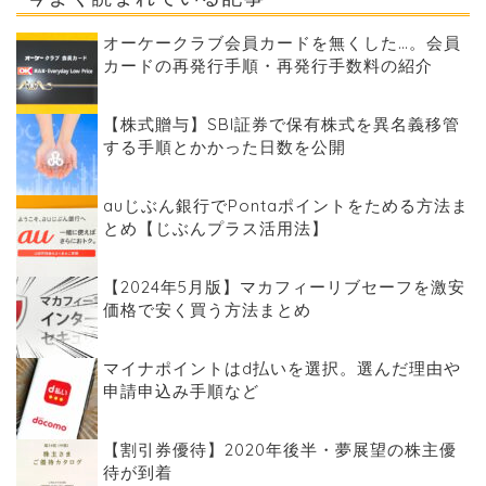
オーケークラブ会員カードを無くした…。会員
カードの再発行手順・再発行手数料の紹介
【株式贈与】SBI証券で保有株式を異名義移管
する手順とかかった日数を公開
auじぶん銀行でPontaポイントをためる方法ま
とめ【じぶんプラス活用法】
【2024年5月版】マカフィーリブセーフを激安
価格で安く買う方法まとめ
マイナポイントはd払いを選択。選んだ理由や
申請申込み手順など
【割引券優待】2020年後半・夢展望の株主優
待が到着