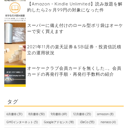
【Amazon・Kindle Unlimited】読み放題を解
約したら2ヶ月99円の対象になった件
スーパーに備え付けのロール型ポリ袋はオーケ
ーで安く買えます
2021年11月の楽天証券＆SBI証券・投資信託積
立の運用状況
オーケークラブ会員カードを無くした…。会員
カードの再発行手順・再発行手数料の紹介
タグ
6月優待
(31)
8月優待
(50)
9月優待
(69)
12月優待
(25)
amazon
(8)
GMOインターネット
(5)
Googleアドセンス
(18)
iDeCo
(55)
nanaco
(4)