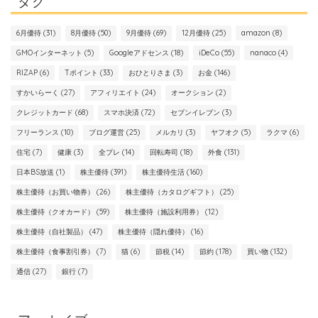
タグ
6月優待
(31)
8月優待
(50)
9月優待
(69)
12月優待
(25)
amazon
(8)
GMOインターネット
(5)
Googleアドセンス
(18)
iDeCo
(55)
nanaco
(4)
RIZAP
(6)
Tポイント
(33)
おひとりさま
(3)
お金
(146)
すかいらーく
(27)
アフィリエイト
(24)
オークション
(2)
クレジットカード
(68)
スマホ決済
(72)
セブンイレブン
(3)
フリーランス
(10)
ブログ運営
(25)
メルカリ
(3)
ヤフオク
(5)
ラクマ
(6)
住宅
(7)
健康
(3)
全プレ
(14)
回転寿司
(18)
外食
(131)
日本BS放送
(1)
株主優待
(391)
株主優待生活
(160)
株主優待（お買い物券）
(26)
株主優待（カタログギフト）
(25)
株主優待（クオカード）
(59)
株主優待（施設利用券）
(12)
株主優待（自社製品）
(47)
株主優待（隠れ優待）
(16)
株主優待（食事割引券）
(7)
猫
(6)
節税
(14)
節約
(178)
買い物
(132)
通信
(27)
銀行
(7)