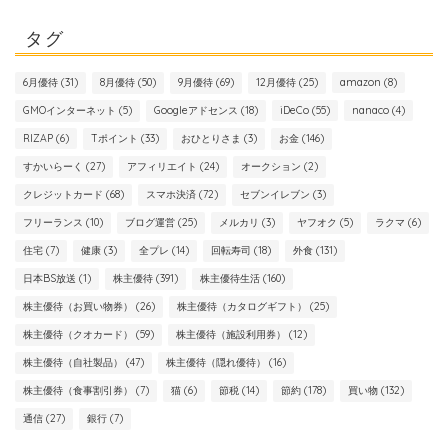
タグ
6月優待
(31)
8月優待
(50)
9月優待
(69)
12月優待
(25)
amazon
(8)
GMOインターネット
(5)
Googleアドセンス
(18)
iDeCo
(55)
nanaco
(4)
RIZAP
(6)
Tポイント
(33)
おひとりさま
(3)
お金
(146)
すかいらーく
(27)
アフィリエイト
(24)
オークション
(2)
クレジットカード
(68)
スマホ決済
(72)
セブンイレブン
(3)
フリーランス
(10)
ブログ運営
(25)
メルカリ
(3)
ヤフオク
(5)
ラクマ
(6)
住宅
(7)
健康
(3)
全プレ
(14)
回転寿司
(18)
外食
(131)
日本BS放送
(1)
株主優待
(391)
株主優待生活
(160)
株主優待（お買い物券）
(26)
株主優待（カタログギフト）
(25)
株主優待（クオカード）
(59)
株主優待（施設利用券）
(12)
株主優待（自社製品）
(47)
株主優待（隠れ優待）
(16)
株主優待（食事割引券）
(7)
猫
(6)
節税
(14)
節約
(178)
買い物
(132)
通信
(27)
銀行
(7)