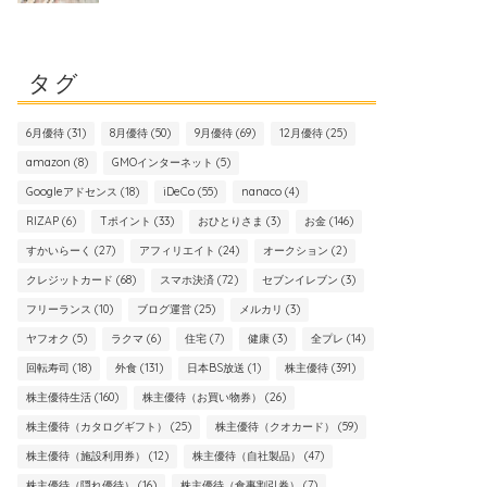
タグ
6月優待
(31)
8月優待
(50)
9月優待
(69)
12月優待
(25)
amazon
(8)
GMOインターネット
(5)
Googleアドセンス
(18)
iDeCo
(55)
nanaco
(4)
RIZAP
(6)
Tポイント
(33)
おひとりさま
(3)
お金
(146)
すかいらーく
(27)
アフィリエイト
(24)
オークション
(2)
クレジットカード
(68)
スマホ決済
(72)
セブンイレブン
(3)
フリーランス
(10)
ブログ運営
(25)
メルカリ
(3)
ヤフオク
(5)
ラクマ
(6)
住宅
(7)
健康
(3)
全プレ
(14)
回転寿司
(18)
外食
(131)
日本BS放送
(1)
株主優待
(391)
株主優待生活
(160)
株主優待（お買い物券）
(26)
株主優待（カタログギフト）
(25)
株主優待（クオカード）
(59)
株主優待（施設利用券）
(12)
株主優待（自社製品）
(47)
株主優待（隠れ優待）
(16)
株主優待（食事割引券）
(7)