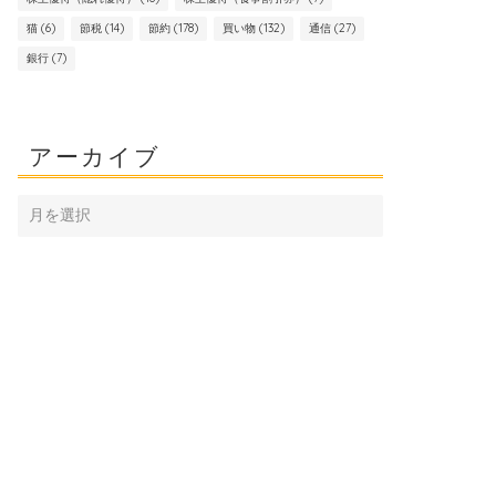
猫
(6)
節税
(14)
節約
(178)
買い物
(132)
通信
(27)
銀行
(7)
アーカイブ