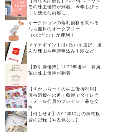
【自社製品優待】2020年フェリシ
モの株主優待が到着。今年もびっ
くり残念な内容に…
オークションの落札価格を調べる
なら無料のオークフリー
（aucfree）が便利！
マイナポイントはd払いを選択。選
んだ理由や申請申込み手順など
【割引券優待】2020年後半・夢展
望の株主優待が到着
【すかいらーくの株主優待利用】
優待消費への道・藍屋でダイレク
トメール会員のプレゼント品を交
換
【何もせず】2021年10月の株式投
資の記録【やる気なし】