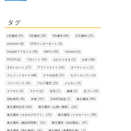
タグ
6月優待
(31)
8月優待
(50)
9月優待
(69)
12月優待
(25)
amazon
(8)
GMOインターネット
(5)
Googleアドセンス
(18)
iDeCo
(55)
nanaco
(4)
RIZAP
(6)
Tポイント
(33)
おひとりさま
(3)
お金
(146)
すかいらーく
(27)
アフィリエイト
(24)
オークション
(2)
クレジットカード
(68)
スマホ決済
(72)
セブンイレブン
(3)
フリーランス
(10)
ブログ運営
(25)
メルカリ
(3)
ヤフオク
(5)
ラクマ
(6)
住宅
(7)
健康
(3)
全プレ
(14)
回転寿司
(18)
外食
(131)
日本BS放送
(1)
株主優待
(391)
株主優待生活
(160)
株主優待（お買い物券）
(26)
株主優待（カタログギフト）
(25)
株主優待（クオカード）
(59)
株主優待（施設利用券）
(12)
株主優待（自社製品）
(47)
株主優待（隠れ優待）
(16)
株主優待（食事割引券）
(7)