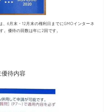
待は、6月末・12月末の権利日までにGMOインターネ
ます。優待の回数は
年に2回です。
主優待内容