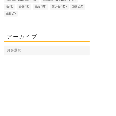
猫
(6)
節税
(14)
節約
(178)
買い物
(132)
通信
(27)
銀行
(7)
アーカイブ